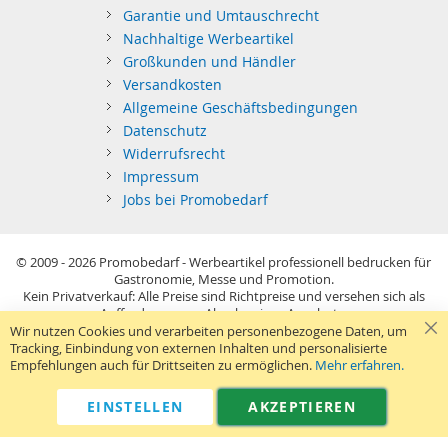
Garantie und Umtauschrecht
Nachhaltige Werbeartikel
Großkunden und Händler
Versandkosten
Allgemeine Geschäftsbedingungen
Datenschutz
Widerrufsrecht
Impressum
Jobs bei Promobedarf
© 2009 - 2026
Promobedarf - Werbeartikel professionell bedrucken für
Gastronomie, Messe und Promotion.
Kein Privatverkauf: Alle Preise sind Richtpreise und versehen sich als
Aufforderung zur Abgabe eines Angebots.
Sie richten sich nur an gewerblichen Bedarf (§14 BGB) im Sinne der
Wir nutzen Cookies und verarbeiten personenbezogene Daten, um
Preisangabenverordnung und verstehen sich netto zzgl. MwSt. USB-
Tracking, Einbindung von externen Inhalten und personalisierte
Sticks: Tagespreise ggf. zzgl. Druckkosten und GEMA.
Empfehlungen auch für Drittseiten zu ermöglichen.
Mehr erfahren.
Standard-Versand erfolgt kostenlos (Deutsches Festland)
.
040 38 63 12 40
Kontaktformular
Telefon:
|
EINSTELLEN
AKZEPTIEREN