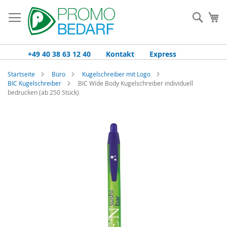
Zum
Inhalt
Such
Me
springen
+49 40 38 63 12 40
Kontakt
Express
Startseite
Büro
Kugelschreiber mit Logo
BIC Kugelschreiber
BIC Wide Body Kugelschreiber individuell
bedrucken (ab 250 Stück)
Zum
Ende
der
Bildgalerie
springen