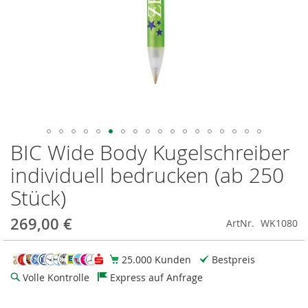
BIC Wide Body Kugelschreiber
Zum
Anfang
individuell bedrucken (ab 250
der
Bildgalerie
Stück)
springen
269,00 €
ArtNr.
WK1080
25.000 Kunden
Bestpreis
Volle Kontrolle
Express auf Anfrage