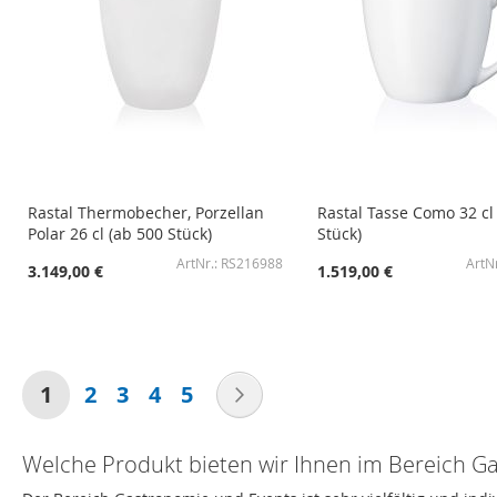
Rastal Thermobecher, Porzellan
Rastal Tasse Como 32 cl
Polar 26 cl (ab 500 Stück)
Stück)
RS216988
3.149,00 €
1.519,00 €
In den Warenkorb
In den Warenkorb
In den Warenkorb
In den Warenkorb
In den Warenkorb
ZUR
ZUR
ZUR
ZUR
ZUR
Seite
WUNSCHLISTE
ZUR
WUNSCHLISTE
ZUR
WUNSCHLISTE
ZUR
WUNSCHLISTE
ZUR
WUNSCHLISTE
ZUR
Sie lesen gerade die Seite
Seite
Seite
Seite
Seite
Seite
Weiter
1
2
3
4
5
HINZUFÜGEN
VERGLEICHSLISTE
HINZUFÜGEN
VERGLEICHSLISTE
HINZUFÜGEN
VERGLEICHSLISTE
HINZUFÜGEN
VERGLEICHSLISTE
HINZUFÜGEN
VERGLEICHSLISTE
Welche Produkt bieten wir Ihnen im Bereich G
HINZUFÜGEN
HINZUFÜGEN
HINZUFÜGEN
HINZUFÜGEN
HINZUFÜGEN