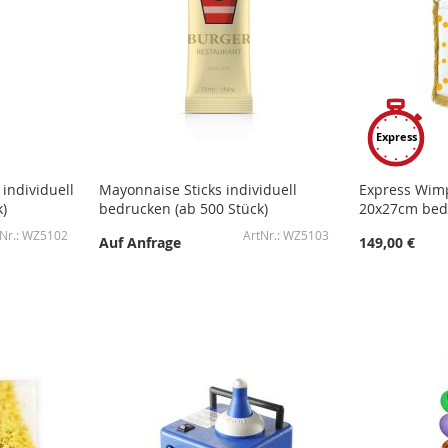
Express
individuell
Mayonnaise Sticks individuell
Express Wimp
)
bedrucken (ab 500 Stück)
20x27cm bedr
WZ5102
WZ5103
Auf Anfrage
149,00 €