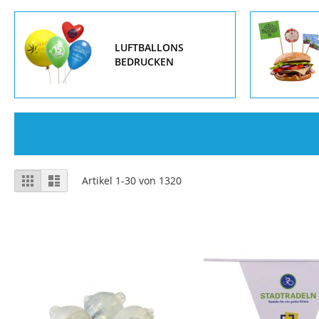
LUFTBALLONS
BEDRUCKEN
Anzeigen
Liste
Liste
Artikel
1
-
30
von
1320
als