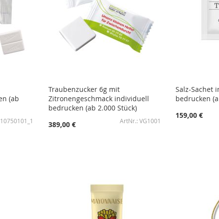
Traubenzucker 6g mit
Salz-Sachet i
en (ab
Zitronengeschmack individuell
bedrucken (a
bedrucken (ab 2.000 Stück)
159,00 €
10750101_1
VG1001
389,00 €