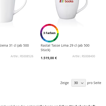
3 Farben
Siena 31 cl (ab 500
Rastal Tasse Lima 29 cl (ab 500
Stück)
RS008526
RS008400
1.519,00 €
Zeige
pro Seite