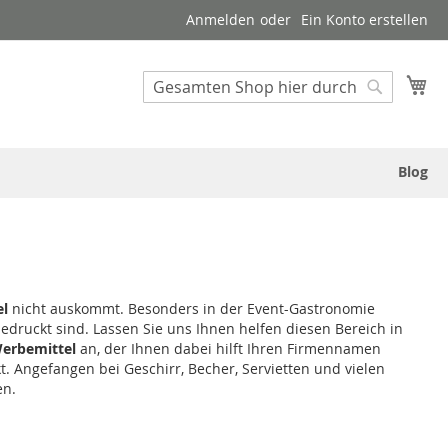
Anmelden
Ein Konto erstellen
Suche
Me
Suche
Blog
el
nicht auskommt. Besonders in der Event-Gastronomie
bedruckt sind. Lassen Sie uns Ihnen helfen diesen Bereich in
erbemittel
an, der Ihnen dabei hilft Ihren Firmennamen
. Angefangen bei Geschirr, Becher, Servietten und vielen
en.