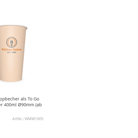
ppbecher als To Go
er 400ml Ø90mm (ab
WMW1005