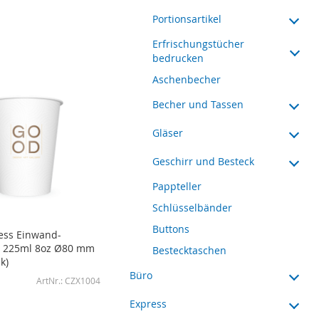
Portionsartikel
Erfrischungstücher
bedrucken
Aschenbecher
Becher und Tassen
Gläser
Geschirr und Besteck
Pappteller
Schlüsselbänder
Buttons
ess Einwand-
 225ml 8oz Ø80 mm
Bestecktaschen
k)
Büro
CZX1004
Express