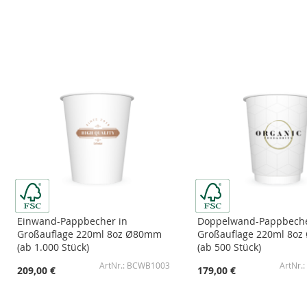
ZUR
ZUR
ZUR
ZUR
WUNSCHLISTE
ZUR
WUNSCHLISTE
ZUR
WUNSCHLISTE
ZUR
WUNSCHLISTE
ZUR
HINZUFÜGEN
VERGLEICHSLISTE
HINZUFÜGEN
VERGLEICHSLISTE
HINZUFÜGEN
VERGLEICHSLISTE
HINZUFÜGEN
VERGLEICHSLISTE
HINZUFÜGEN
HINZUFÜGEN
HINZUFÜGEN
HINZUFÜGEN
Einwand-Pappbecher in
Doppelwand-Pappbeche
Großauflage 220ml 8oz Ø80mm
Großauflage 220ml 8o
(ab 1.000 Stück)
(ab 500 Stück)
BCWB1003
209,00 €
179,00 €
In den Warenkorb
In den Warenkorb
In den Warenkorb
In den Warenkorb