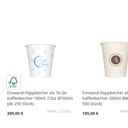
ZUR
ZUR
ZUR
ZUR
WUNSCHLISTE
ZUR
WUNSCHLISTE
ZUR
WUNSCHLISTE
ZUR
WUNSCHLISTE
ZUR
HINZUFÜGEN
VERGLEICHSLISTE
HINZUFÜGEN
VERGLEICHSLISTE
HINZUFÜGEN
VERGLEICHSLISTE
HINZUFÜGEN
VERGLEICHSLISTE
HINZUFÜGEN
HINZUFÜGEN
HINZUFÜGEN
HINZUFÜGEN
Einwand-Pappbecher als To Go
Einwand-Pappbecher al
Kaffeebecher 180ml 7,5oz Ø70mm
Kaffeebecher 200ml Ø
(ab 250 Stück)
500 Stück)
CZ1003
209,00 €
189,00 €
In den Warenkorb
In den Warenkorb
In den Warenkorb
In den Warenkorb