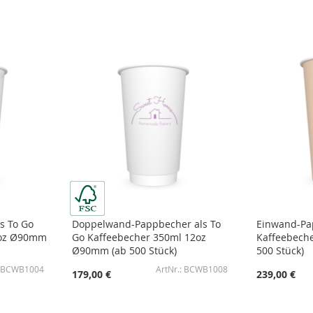
s To Go
Doppelwand-Pappbecher als To
Einwand-Pa
2oz Ø90mm
Go Kaffeebecher 350ml 12oz
Kaffeebech
Ø90mm (ab 500 Stück)
500 Stück)
BCWB1004
BCWB1008
179,00 €
239,00 €