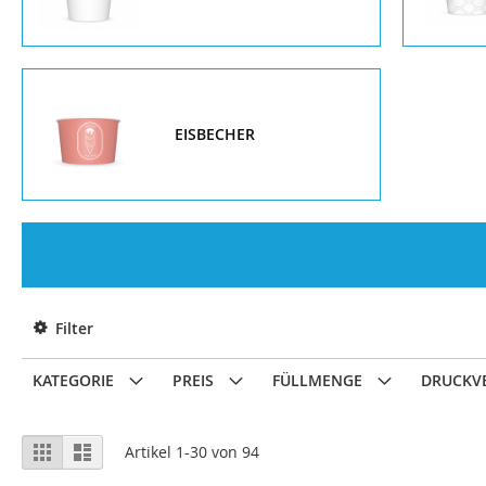
EISBECHER
Filter
KATEGORIE
PREIS
FÜLLMENGE
DRUCKV
Anzeigen
Liste
Liste
Artikel
1
-
30
von
94
als