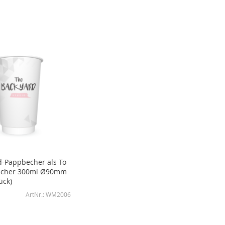
-Pappbecher als To
echer 300ml Ø90mm
ück)
WM2006