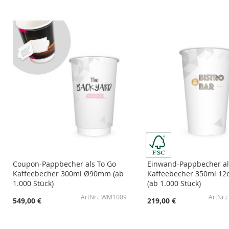
ZUR
ZUR
ZUR
ZUR
WUNSCHLISTE
ZUR
WUNSCHLISTE
ZUR
WUNSCHLISTE
ZUR
WUNSCHLISTE
ZUR
HINZUFÜGEN
VERGLEICHSLISTE
HINZUFÜGEN
VERGLEICHSLISTE
HINZUFÜGEN
VERGLEICHSLISTE
HINZUFÜGEN
VERGLEICHSLISTE
HINZUFÜGEN
HINZUFÜGEN
HINZUFÜGEN
HINZUFÜGEN
Coupon-Pappbecher als To Go
Einwand-Pappbecher al
Kaffeebecher 300ml Ø90mm (ab
Kaffeebecher 350ml 1
1.000 Stück)
(ab 1.000 Stück)
WM1009
549,00 €
219,00 €
In den Warenkorb
In den Warenkorb
In den Warenkorb
In den Warenkorb