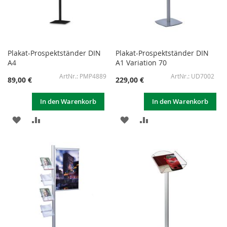
Plakat-Prospektständer DIN
Plakat-Prospektständer DIN
A4
A1 Variation 70
PMP4889
UD7002
89,00 €
229,00 €
In den Warenkorb
In den Warenkorb
ZUR
ZUR
ZUR
ZUR
WUNSCHLISTE
VERGLEICHSLISTE
WUNSCHLISTE
VERGLEICHSLISTE
HINZUFÜGEN
HINZUFÜGEN
HINZUFÜGEN
HINZUFÜGEN