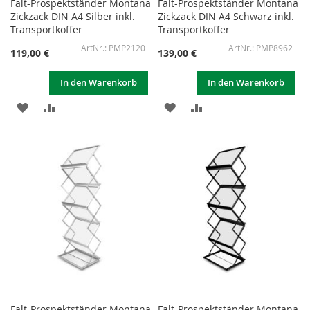
Falt-Prospektständer Montana
Falt-Prospektständer Montana
Zickzack DIN A4 Silber inkl.
Zickzack DIN A4 Schwarz inkl.
Transportkoffer
Transportkoffer
PMP2120
PMP8962
119,00 €
139,00 €
In den Warenkorb
In den Warenkorb
ZUR
ZUR
ZUR
ZUR
WUNSCHLISTE
VERGLEICHSLISTE
WUNSCHLISTE
VERGLEICHSLISTE
HINZUFÜGEN
HINZUFÜGEN
HINZUFÜGEN
HINZUFÜGEN
Falt-Prospektständer Montana
Falt-Prospektständer Montana