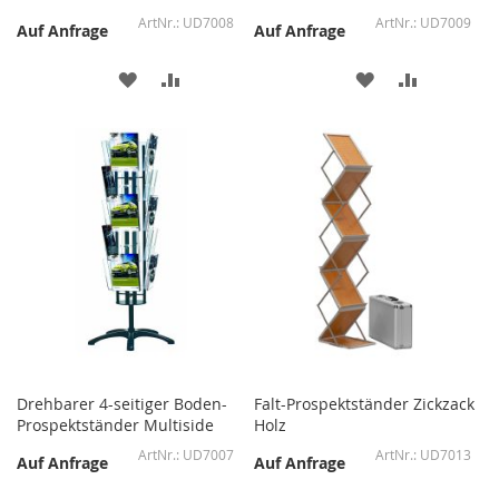
UD7008
UD7009
Auf Anfrage
Auf Anfrage
ZUR
ZUR
ZUR
ZUR
WUNSCHLISTE
VERGLEICHSLISTE
WUNSCHLISTE
VERGLEIC
HINZUFÜGEN
HINZUFÜGEN
HINZUFÜGEN
HINZUFÜ
Drehbarer 4-seitiger Boden-
Falt-Prospektständer Zickzack
Prospektständer Multiside
Holz
UD7007
UD7013
Auf Anfrage
Auf Anfrage