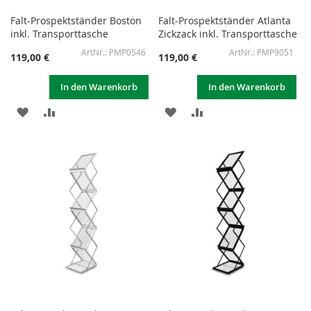
Falt-Prospektständer Boston
Falt-Prospektständer Atlanta
inkl. Transporttasche
Zickzack inkl. Transporttasche
PMP0546
PMP9051
119,00 €
119,00 €
In den Warenkorb
In den Warenkorb
ZUR
ZUR
ZUR
ZUR
WUNSCHLISTE
VERGLEICHSLISTE
WUNSCHLISTE
VERGLEICHSLISTE
HINZUFÜGEN
HINZUFÜGEN
HINZUFÜGEN
HINZUFÜGEN