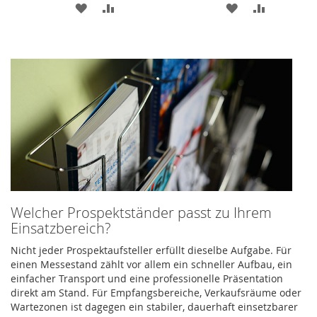
ZUR
ZUR
ZUR
ZUR
WUNSCHLISTE
VERGLEICHSLISTE
WUNSCHLISTE
VERGLEIC
HINZUFÜGEN
HINZUFÜGEN
HINZUFÜGEN
HINZUFÜ
Welcher Prospektständer passt zu Ihrem
Einsatzbereich?
Nicht jeder Prospektaufsteller erfüllt dieselbe Aufgabe. Für
einen Messestand zählt vor allem ein schneller Aufbau, ein
einfacher Transport und eine professionelle Präsentation
direkt am Stand. Für Empfangsbereiche, Verkaufsräume oder
Wartezonen ist dagegen ein stabiler, dauerhaft einsetzbarer