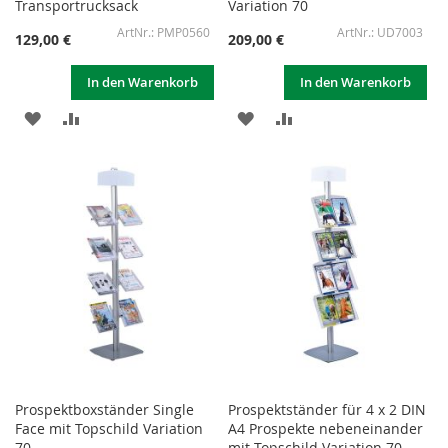
Transportrucksack
Variation 70
PMP0560
UD7003
129,00 €
209,00 €
In den Warenkorb
In den Warenkorb
ZUR
ZUR
ZUR
ZUR
WUNSCHLISTE
VERGLEICHSLISTE
WUNSCHLISTE
VERGLEICHSLISTE
HINZUFÜGEN
HINZUFÜGEN
HINZUFÜGEN
HINZUFÜGEN
Prospektboxständer Single
Prospektständer für 4 x 2 DIN
Face mit Topschild Variation
A4 Prospekte nebeneinander
70
mit Topschild Variation 70