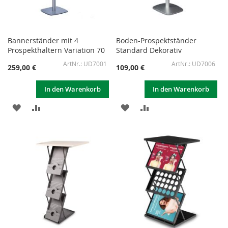
Bannerständer mit 4
Boden-Prospektständer
Prospekthaltern Variation 70
Standard Dekorativ
UD7001
UD7006
259,00 €
109,00 €
In den Warenkorb
In den Warenkorb
ZUR
ZUR
ZUR
ZUR
WUNSCHLISTE
VERGLEICHSLISTE
WUNSCHLISTE
VERGLEICHSLISTE
HINZUFÜGEN
HINZUFÜGEN
HINZUFÜGEN
HINZUFÜGEN