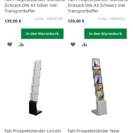
Zickzack DIN A3 Silber inkl.
Zickzack DIN A3 Schwarz inkl.
Transportkoffer
Transportkoffer
PMP9358
PMP8955
139,00 €
159,00 €
In den Warenkorb
In den Warenkorb
ZUR
ZUR
ZUR
ZUR
WUNSCHLISTE
VERGLEICHSLISTE
WUNSCHLISTE
VERGLEICHSLISTE
HINZUFÜGEN
HINZUFÜGEN
HINZUFÜGEN
HINZUFÜGEN
Falt-Prospektständer Lincoln
Falt-Prospektständer New