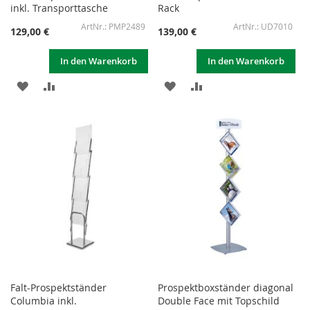
inkl. Transporttasche
Rack
PMP2489
UD7010
129,00 €
139,00 €
In den Warenkorb
In den Warenkorb
ZUR
ZUR
ZUR
ZUR
WUNSCHLISTE
VERGLEICHSLISTE
WUNSCHLISTE
VERGLEICHSLISTE
HINZUFÜGEN
HINZUFÜGEN
HINZUFÜGEN
HINZUFÜGEN
Falt-Prospektständer
Prospektboxständer diagonal
Columbia inkl.
Double Face mit Topschild