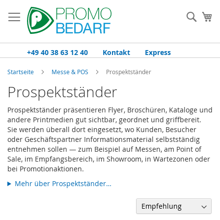
Zum
Inhalt
Such
Me
springen
+49 40 38 63 12 40
Kontakt
Express
Startseite
Messe & POS
Prospektständer
Prospektständer
Prospektständer präsentieren Flyer, Broschüren, Kataloge und
andere Printmedien gut sichtbar, geordnet und griffbereit.
Sie werden überall dort eingesetzt, wo Kunden, Besucher
oder Geschäftspartner Informationsmaterial selbstständig
entnehmen sollen — zum Beispiel auf Messen, am Point of
Sale, im Empfangsbereich, im Showroom, in Wartezonen oder
bei Promotionaktionen.
Mehr über Prospektständer…