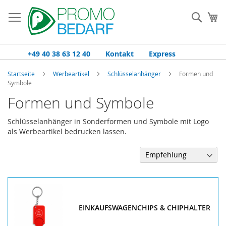
Zum
Inhalt
Such
Me
springen
+49 40 38 63 12 40
Kontakt
Express
Startseite
Werbeartikel
Schlüsselanhänger
Formen und
Symbole
Formen und Symbole
Schlüsselanhänger in Sonderformen und Symbole mit Logo
als Werbeartikel bedrucken lassen.
EINKAUFSWAGENCHIPS & CHIPHALTER