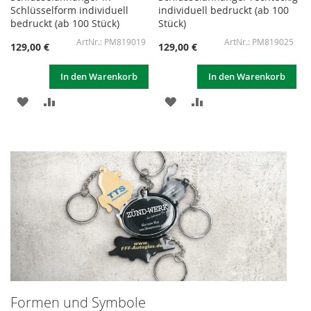
Schlüsselform individuell
individuell bedruckt (ab 100
bedruckt (ab 100 Stück)
Stück)
PM819019
PM819025
129,00 €
129,00 €
In den Warenkorb
In den Warenkorb
ZUR
ZUR
ZUR
ZUR
WUNSCHLISTE
VERGLEICHSLISTE
WUNSCHLISTE
VERGLEICHSLISTE
HINZUFÜGEN
HINZUFÜGEN
HINZUFÜGEN
HINZUFÜGEN
Formen und Symbole