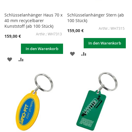
Schlüsselanhänger Haus 70 x
Schlüsselanhänger Stern (ab
40 mm recycelbarer
100 Stück)
Kunststoff (ab 100 Stück)
WH7315
159,00 €
WH7313
159,00 €
In den Warenkorb
In den Warenkorb
ZUR
ZUR
ZUR
ZUR
WUNSCHLISTE
VERGLEICHSLISTE
WUNSCHLISTE
VERGLEICHSLISTE
HINZUFÜGEN
HINZUFÜGEN
HINZUFÜGEN
HINZUFÜGEN