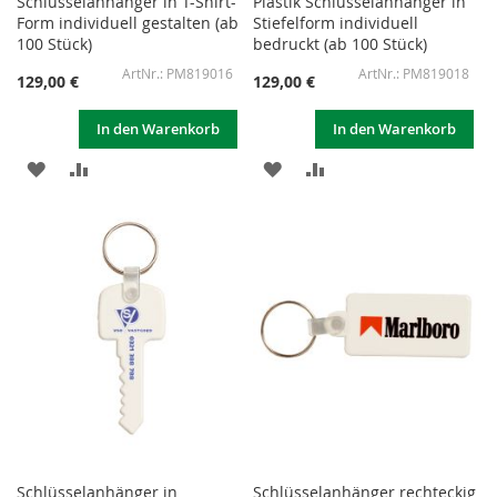
Schlüsselanhänger in T-Shirt-
Plastik Schlüsselanhänger in
Form individuell gestalten (ab
Stiefelform individuell
100 Stück)
bedruckt (ab 100 Stück)
PM819016
PM819018
129,00 €
129,00 €
In den Warenkorb
In den Warenkorb
ZUR
ZUR
ZUR
ZUR
WUNSCHLISTE
VERGLEICHSLISTE
WUNSCHLISTE
VERGLEICHSLISTE
HINZUFÜGEN
HINZUFÜGEN
HINZUFÜGEN
HINZUFÜGEN
Schlüsselanhänger in
Schlüsselanhänger rechteckig