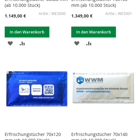
(ab 10.000 Stück)
mm (ab 10.000 Stück)
WE5000
WE5001
1.149,00 €
1.349,00 €
In den Warenkorb
In den Warenkorb
ZUR
ZUR
ZUR
ZUR
WUNSCHLISTE
VERGLEICHSLISTE
WUNSCHLISTE
VERGLEICHSLISTE
HINZUFÜGEN
HINZUFÜGEN
HINZUFÜGEN
HINZUFÜGEN
Erfrischungstücher 70x120
Erfrischungstücher 70x140