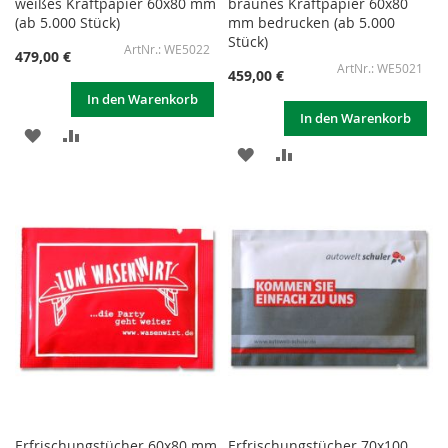
weißes Kraftpapier 60x80 mm
braunes Kraftpapier 60x80
(ab 5.000 Stück)
mm bedrucken (ab 5.000
Stück)
WE5022
479,00 €
WE5021
459,00 €
In den Warenkorb
In den Warenkorb
ZUR
ZUR
ZUR
ZUR
WUNSCHLISTE
VERGLEICHSLISTE
WUNSCHLISTE
VERGLEICHSLISTE
HINZUFÜGEN
HINZUFÜGEN
HINZUFÜGEN
HINZUFÜGEN
Erfrischungstücher 60x80 mm
Erfrischungstücher 70x100