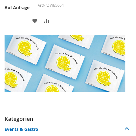
WE5004
Auf Anfrage
ZUR
ZUR
WUNSCHLISTE
VERGLEICHSLISTE
HINZUFÜGEN
HINZUFÜGEN
Kategorien
Events & Gastro