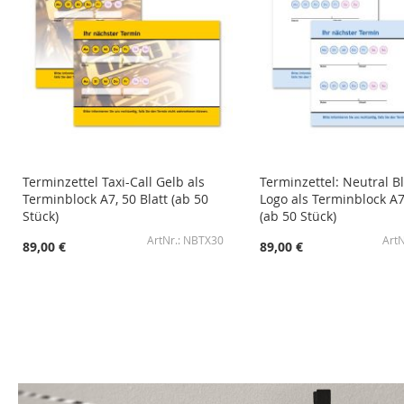
Terminzettel Taxi-Call Gelb als
Terminzettel: Neutral B
Terminblock A7, 50 Blatt (ab 50
Logo als Terminblock A7,
Stück)
(ab 50 Stück)
NBTX30
89,00 €
89,00 €
In den Warenkorb
In den Warenkorb
In den Warenkorb
In den Warenkorb
ZUR
ZUR
ZUR
ZUR
WUNSCHLISTE
ZUR
WUNSCHLISTE
ZUR
WUNSCHLISTE
ZUR
WUNSCHLISTE
ZUR
HINZUFÜGEN
VERGLEICHSLISTE
HINZUFÜGEN
VERGLEICHSLISTE
HINZUFÜGEN
VERGLEICHSLISTE
HINZUFÜGEN
VERGLEICHSLISTE
HINZUFÜGEN
HINZUFÜGEN
HINZUFÜGEN
HINZUFÜGEN