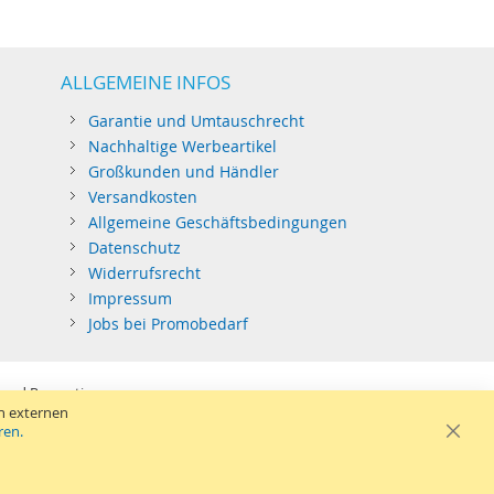
ALLGEMEINE INFOS
Garantie und Umtauschrecht
Nachhaltige Werbeartikel
Großkunden und Händler
Versandkosten
Allgemeine Geschäftsbedingungen
Datenschutz
Widerrufsrecht
Impressum
Jobs bei Promobedarf
 und Promotion.
be eines Angebots.
n externen
SB-Sticks: Tagespreise ggf. zzgl. Druckkosten und GEMA.
ren.