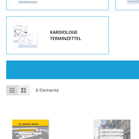
KARDIOLOGE
TERMINZETTEL
Anzeigen
Liste
Liste
8
Elemente
als