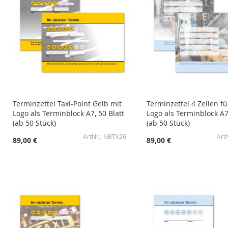
Terminzettel Taxi-Point Gelb mit
Terminzettel 4 Zeilen fü
Logo als Terminblock A7, 50 Blatt
Logo als Terminblock A7,
(ab 50 Stück)
(ab 50 Stück)
NBTX26
89,00 €
89,00 €
In den Warenkorb
In den Warenkorb
In den Warenkorb
In den Warenkorb
ZUR
ZUR
ZUR
ZUR
WUNSCHLISTE
ZUR
WUNSCHLISTE
ZUR
WUNSCHLISTE
ZUR
WUNSCHLISTE
ZUR
HINZUFÜGEN
VERGLEICHSLISTE
HINZUFÜGEN
VERGLEICHSLISTE
HINZUFÜGEN
VERGLEICHSLISTE
HINZUFÜGEN
VERGLEICHSLISTE
HINZUFÜGEN
HINZUFÜGEN
HINZUFÜGEN
HINZUFÜGEN