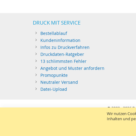
DRUCK MIT SERVICE
Bestellablauf
Kundeninformation
Infos zu Druckverfahren
Druckdaten-Ratgeber
13 schlimmsten Fehler
Angebot und Muster anfordern
Promopunkte
Neutraler Versand
Datei-Upload
© 2009 - 2026
Pr
Kein Privatverkau
Wir nutzen Cook
Sie richten sich nur an gewerblichen Bedarf (§14 BGB) 
Inhalten und pe