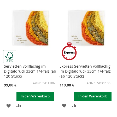
Express
Servietten vollflächig im
Express Servietten vollflächig
Digitaldruck 33cm 1/4-falz (ab
im Digitaldruck 33cm 1/4-falz
120 Stück)
(ab 120 Stück)
SD1106
SDX1106
99,00 €
119,00 €
In den Warenkorb
In den Warenkorb
ZUR
ZUR
ZUR
ZUR
WUNSCHLISTE
VERGLEICHSLISTE
WUNSCHLISTE
VERGLEICHSLISTE