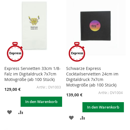
HINZUFÜGEN
HINZUFÜGEN
HINZUFÜGEN
HINZUFÜGEN
Express
Express
Express Servietten 33cm 1/8-
Schwarze Express
Falz im Digitaldruck 7x7cm
Cocktailservietten 24cm im
Motivgröße (ab 100 Stück)
Digitaldruck 7x7cm
Motivgröße (ab 100 Stück)
DV1003
129,00 €
DV1004
139,00 €
In den Warenkorb
In den Warenkorb
ZUR
ZUR
ZUR
ZUR
WUNSCHLISTE
VERGLEICHSLISTE
WUNSCHLISTE
VERGLEICHSLISTE