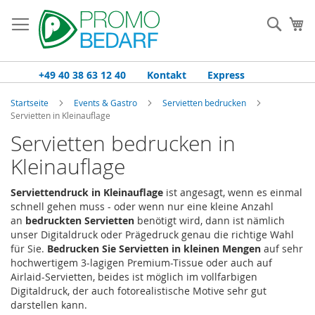
Zum
Inhalt
Such
Me
springen
+49 40 38 63 12 40
Kontakt
Express
Startseite
Events & Gastro
Servietten bedrucken
Servietten in Kleinauflage
Servietten bedrucken in
Kleinauflage
Serviettendruck in Kleinauflage
ist angesagt, wenn es einmal
schnell gehen muss - oder wenn nur eine kleine Anzahl
an
bedruckten Servietten
benötigt wird, dann ist nämlich
unser Digitaldruck oder Prägedruck genau die richtige Wahl
für Sie.
Bedrucken Sie Servietten in kleinen Mengen
auf sehr
hochwertigem 3-lagigen Premium-Tissue oder auch auf
Airlaid-Servietten, beides ist möglich im vollfarbigen
Digitaldruck, der auch fotorealistische Motive sehr gut
darstellen kann.