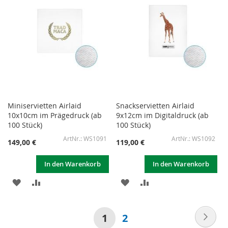
Miniservietten Airlaid
Snackservietten Airlaid
10x10cm im Prägedruck (ab
9x12cm im Digitaldruck (ab
100 Stück)
100 Stück)
WS1091
WS1092
149,00 €
119,00 €
In den Warenkorb
In den Warenkorb
ZUR
ZUR
ZUR
ZUR
WUNSCHLISTE
VERGLEICHSLISTE
WUNSCHLISTE
VERGLEICHSLISTE
Seite
Sei
Wei
Sie
Seite
1
2
HINZUFÜGEN
HINZUFÜGEN
HINZUFÜGEN
HINZUFÜGEN