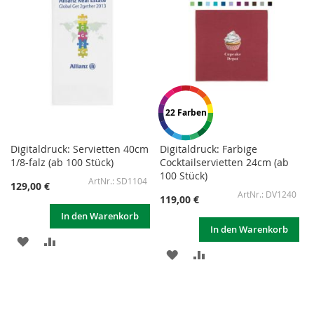
22 Farben
Digitaldruck: Servietten 40cm
Digitaldruck: Farbige
1/8-falz (ab 100 Stück)
Cocktailservietten 24cm (ab
100 Stück)
SD1104
129,00 €
DV1240
119,00 €
In den Warenkorb
In den Warenkorb
ZUR
ZUR
ZUR
ZUR
WUNSCHLISTE
VERGLEICHSLISTE
WUNSCHLISTE
VERGLEICHSLISTE
HINZUFÜGEN
HINZUFÜGEN
HINZUFÜGEN
HINZUFÜGEN