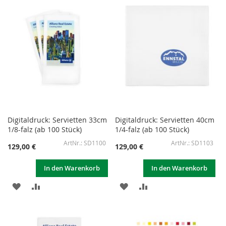
HINZUFÜGEN
HINZUFÜGEN
HINZUFÜGEN
HINZUFÜGEN
Digitaldruck: Servietten 33cm
Digitaldruck: Servietten 40cm
1/8-falz (ab 100 Stück)
1/4-falz (ab 100 Stück)
SD1100
SD1103
129,00 €
129,00 €
In den Warenkorb
In den Warenkorb
ZUR
ZUR
ZUR
ZUR
WUNSCHLISTE
VERGLEICHSLISTE
WUNSCHLISTE
VERGLEICHSLISTE
HINZUFÜGEN
HINZUFÜGEN
HINZUFÜGEN
HINZUFÜGEN