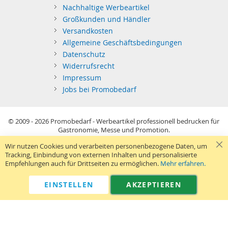
Nachhaltige Werbeartikel
Großkunden und Händler
Versandkosten
Allgemeine Geschäftsbedingungen
Datenschutz
Widerrufsrecht
Impressum
Jobs bei Promobedarf
© 2009 - 2026
Promobedarf - Werbeartikel professionell bedrucken für
Gastronomie, Messe und Promotion.
Kein Privatverkauf: Alle Preise sind Richtpreise und versehen sich als
Wir nutzen Cookies und verarbeiten personenbezogene Daten, um
Aufforderung zur Abgabe eines Angebots.
Tracking, Einbindung von externen Inhalten und personalisierte
Sie richten sich nur an gewerblichen Bedarf (§14 BGB) im Sinne der
Empfehlungen auch für Drittseiten zu ermöglichen.
Mehr erfahren.
Preisangabenverordnung und verstehen sich netto zzgl. MwSt. USB-
Sticks: Tagespreise ggf. zzgl. Druckkosten und GEMA.
Standard-Versand erfolgt kostenlos (Deutsches Festland)
.
EINSTELLEN
AKZEPTIEREN
040 38 63 12 40
Kontaktformular
Telefon:
|