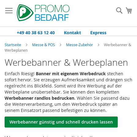
Zum
Inhalt
Such
Me
springen
+49 40 38 63 12 40
Kontakt
Express
Startseite
Messe & POS
Messe-Zubehör
Werbebanner &
Werbeplanen
Werbebanner & Werbeplanen
Einfach Riesig!
Banner mit eigenem Werbedruck
stechen
sofort hervor. Sie erzeugen Aufmerksamkeit und drängen sich
regelrecht ins Blickfeld. Somit wird Ihre Werbung auf der
Werbeplane unübersehbar. Sie können den kompletten
Werbebanner randlos bedrucken
. Wählen Sie passend dazu
die Weiterverarbeitung, um den Werbedruck später an
seinem Einsatzort passend befestigen zu können.
Werbebanner günstig und schnell drucken lassen