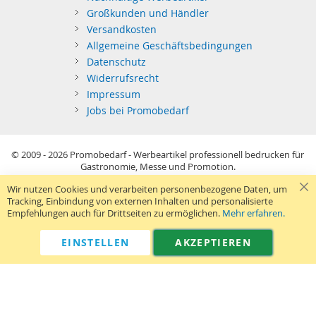
Großkunden und Händler
Versandkosten
Allgemeine Geschäftsbedingungen
Datenschutz
Widerrufsrecht
Impressum
Jobs bei Promobedarf
© 2009 - 2026
Promobedarf - Werbeartikel professionell bedrucken für
Gastronomie, Messe und Promotion.
Kein Privatverkauf: Alle Preise sind Richtpreise und versehen sich als
Wir nutzen Cookies und verarbeiten personenbezogene Daten, um
Aufforderung zur Abgabe eines Angebots.
Tracking, Einbindung von externen Inhalten und personalisierte
Sie richten sich nur an gewerblichen Bedarf (§14 BGB) im Sinne der
Empfehlungen auch für Drittseiten zu ermöglichen.
Mehr erfahren.
Preisangabenverordnung und verstehen sich netto zzgl. MwSt. USB-
Sticks: Tagespreise ggf. zzgl. Druckkosten und GEMA.
Standard-Versand erfolgt kostenlos (Deutsches Festland)
.
EINSTELLEN
AKZEPTIEREN
040 38 63 12 40
Kontaktformular
Telefon:
|