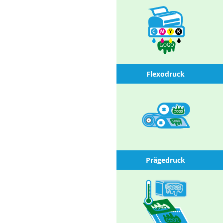
Flexodruck
Prägedruck