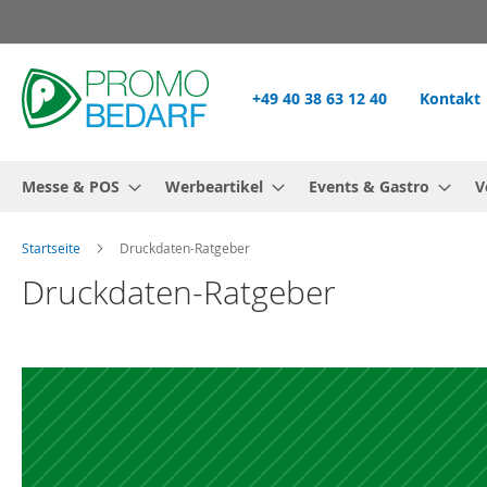
Zum
Inhalt
springen
+49 40 38 63 12 40
Kontakt
Messe & POS
Werbeartikel
Events & Gastro
V
Startseite
Druckdaten-Ratgeber
Druckdaten-Ratgeber