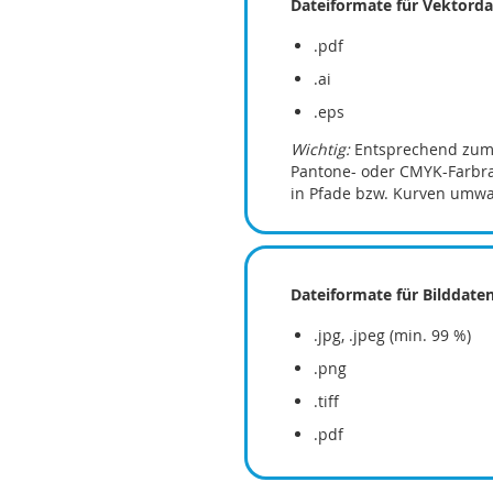
Dateiformate für Vektord
.pdf
.ai
.eps
Wichtig:
Entsprechend zum 
Pantone- oder CMYK-Farbrau
in Pfade bzw. Kurven umw
Dateiformate für Bilddate
.jpg, .jpeg (min. 99 %)
.png
.tiff
.pdf