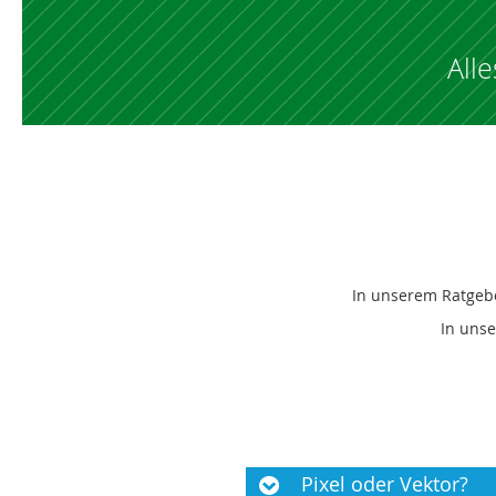
All
In unserem Ratgebe
In uns
Pixel oder Vektor?