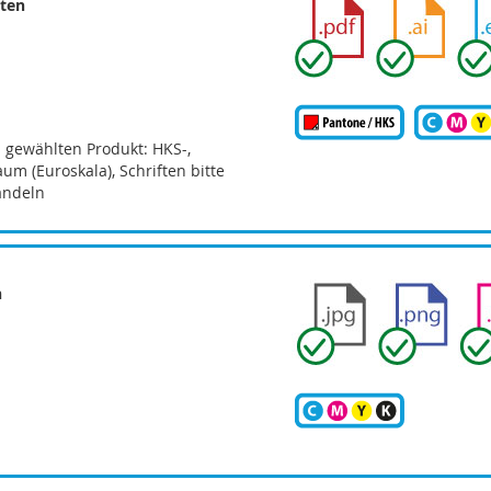
aten
gewählten Produkt: HKS-,
m (Euroskala), Schriften bitte
andeln
n