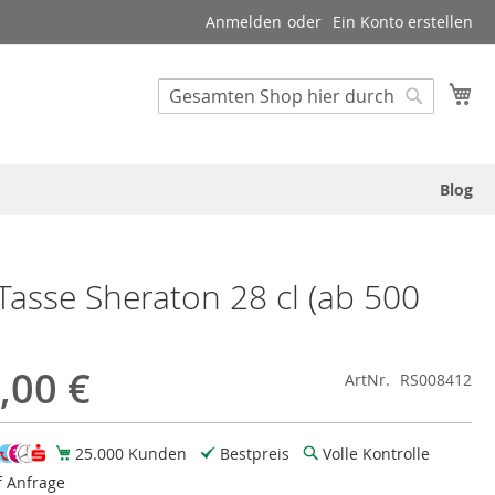
Anmelden
Ein Konto erstellen
Suche
Me
Suche
Blog
 Tasse Sheraton 28 cl (ab 500
,00 €
ArtNr.
RS008412
25.000 Kunden
Bestpreis
Volle Kontrolle
f Anfrage