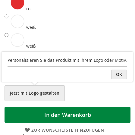
rot
weiß
weiß
Druckvorschau
Personalisieren Sie das Produkt mit Ihrem Logo oder Motiv.
Logo/Grafik hochladen
OK
Datei später hochladen
Jetzt mit Logo gestalten
In den Warenkorb
ZUR WUNSCHLISTE HINZUFÜGEN