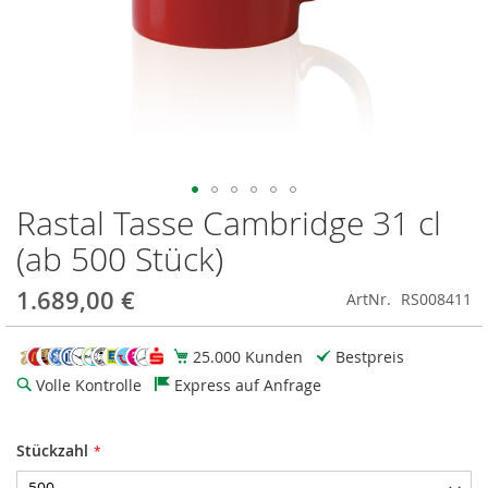
Rastal Tasse Cambridge 31 cl
Zum
Anfang
(ab 500 Stück)
der
Bildgalerie
1.689,00 €
ArtNr.
RS008411
springen
25.000 Kunden
Bestpreis
Volle Kontrolle
Express auf Anfrage
Stückzahl