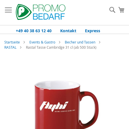
Zum
Inhalt
Such
Me
springen
+49 40 38 63 12 40
Kontakt
Express
Startseite
Events & Gastro
Becher und Tassen
RASTAL
Rastal Tasse Cambridge 31 cl (ab 500 Stück)
Zum
Ende
der
Bildgalerie
springen