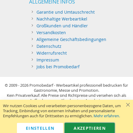
ALLGEMEINE INFOS
Garantie und Umtauschrecht
Nachhaltige Werbeartikel
Großkunden und Händler
Versandkosten
Allgemeine Geschäftsbedingungen
Datenschutz
Widerrufsrecht
Impressum
Jobs bei Promobedarf
© 2009 - 2026
Promobedarf - Werbeartikel professionell bedrucken für
Gastronomie, Messe und Promotion.
Kein Privatverkauf: Alle Preise sind Richtpreise und versehen sich als
Aufforderung zur Abgabe eines Angebots.
Sie richten sich nur an gewerblichen Bedarf (§14 BGB) im Sinne der
Wir nutzen Cookies und verarbeiten personenbezogene Daten, um
Preisangabenverordnung und verstehen sich netto zzgl. MwSt. USB-
Tracking, Einbindung von externen Inhalten und personalisierte
Sticks: Tagespreise ggf. zzgl. Druckkosten und GEMA.
Empfehlungen auch für Drittseiten zu ermöglichen.
Mehr erfahren.
Standard-Versand erfolgt kostenlos (Deutsches Festland)
.
040 38 63 12 40
Kontaktformular
Telefon:
|
EINSTELLEN
AKZEPTIEREN