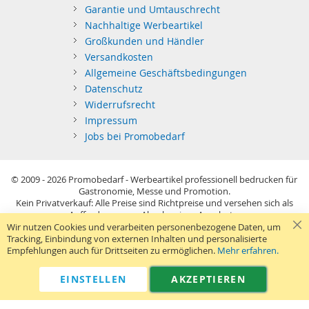
Garantie und Umtauschrecht
Nachhaltige Werbeartikel
Großkunden und Händler
Versandkosten
Allgemeine Geschäftsbedingungen
Datenschutz
Widerrufsrecht
Impressum
Jobs bei Promobedarf
© 2009 - 2026
Promobedarf - Werbeartikel professionell bedrucken für
Gastronomie, Messe und Promotion.
Kein Privatverkauf: Alle Preise sind Richtpreise und versehen sich als
Aufforderung zur Abgabe eines Angebots.
Sie richten sich nur an gewerblichen Bedarf (§14 BGB) im Sinne der
Wir nutzen Cookies und verarbeiten personenbezogene Daten, um
Preisangabenverordnung und verstehen sich netto zzgl. MwSt. USB-
Tracking, Einbindung von externen Inhalten und personalisierte
Sticks: Tagespreise ggf. zzgl. Druckkosten und GEMA.
Empfehlungen auch für Drittseiten zu ermöglichen.
Mehr erfahren.
Standard-Versand erfolgt kostenlos (Deutsches Festland)
.
040 38 63 12 40
Kontaktformular
Telefon:
|
EINSTELLEN
AKZEPTIEREN