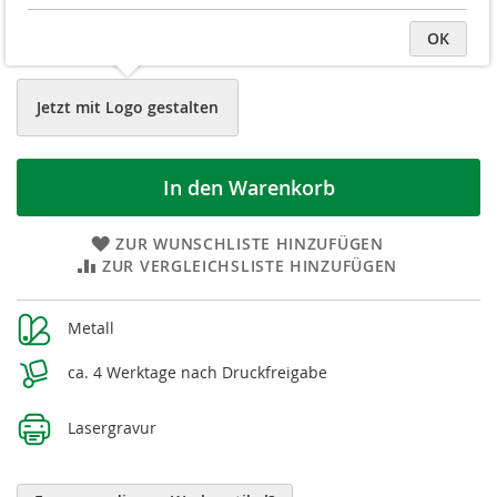
Gewünschter Liefertermin
D
OK
a
Jetzt mit Logo gestalten
In den Warenkorb
ZUR WUNSCHLISTE HINZUFÜGEN
ZUR VERGLEICHSLISTE HINZUFÜGEN
Weitere
Metall
Informationen
ca. 4 Werktage nach Druckfreigabe
Lasergravur