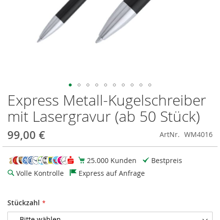
Express Metall-Kugelschreiber
Zum
Anfang
mit Lasergravur (ab 50 Stück)
der
Bildgalerie
99,00 €
ArtNr.
WM4016
springen
25.000 Kunden
Bestpreis
Volle Kontrolle
Express auf Anfrage
Stückzahl