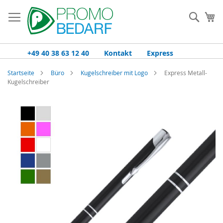
Zum
Inhalt
Such
Me
springen
+49 40 38 63 12 40
Kontakt
Express
Startseite
Büro
Kugelschreiber mit Logo
Express Metall-
Kugelschreiber
Zum
Ende
der
Bildgalerie
springen