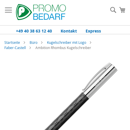
Zum
Inhalt
Such
Me
springen
+49 40 38 63 12 40
Kontakt
Express
Startseite
Büro
Kugelschreiber mit Logo
Faber-Castell
Ambition Rhombus Kugelschreiber
Zum
Ende
der
Bildgalerie
springen