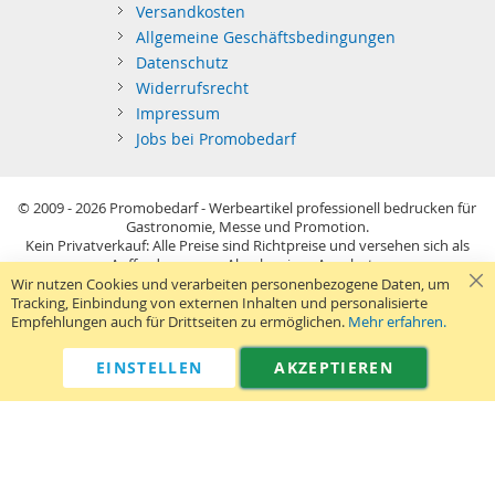
Versandkosten
Allgemeine Geschäftsbedingungen
Datenschutz
Widerrufsrecht
Impressum
Jobs bei Promobedarf
© 2009 - 2026
Promobedarf - Werbeartikel professionell bedrucken für
Gastronomie, Messe und Promotion.
Kein Privatverkauf: Alle Preise sind Richtpreise und versehen sich als
Aufforderung zur Abgabe eines Angebots.
Sie richten sich nur an gewerblichen Bedarf (§14 BGB) im Sinne der
Wir nutzen Cookies und verarbeiten personenbezogene Daten, um
Preisangabenverordnung und verstehen sich netto zzgl. MwSt. USB-
Tracking, Einbindung von externen Inhalten und personalisierte
Sticks: Tagespreise ggf. zzgl. Druckkosten und GEMA.
Empfehlungen auch für Drittseiten zu ermöglichen.
Mehr erfahren.
Standard-Versand erfolgt kostenlos (Deutsches Festland)
.
040 38 63 12 40
Kontaktformular
Telefon:
|
EINSTELLEN
AKZEPTIEREN