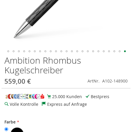
Ambition Rhombus
Zum
Anfang
Kugelschreiber
der
Bildgalerie
559,00 €
ArtNr.
A102-148900
springen
25.000 Kunden
Bestpreis
Volle Kontrolle
Express auf Anfrage
Farbe