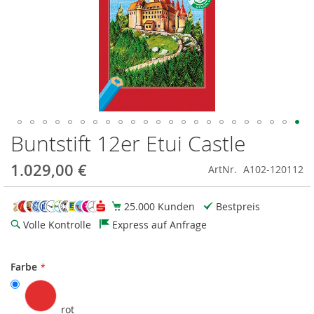
Buntstift 12er Etui Castle
Zum
Anfang
der
1.029,00 €
ArtNr.
A102-120112
Bildgalerie
springen
25.000 Kunden
Bestpreis
Volle Kontrolle
Express auf Anfrage
Farbe
rot