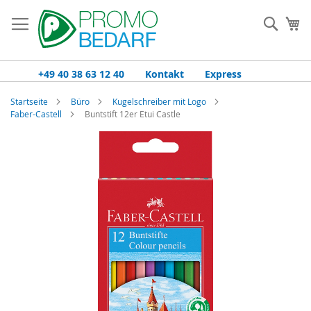
Zum
Inhalt
Such
Me
springen
+49 40 38 63 12 40
Kontakt
Express
Startseite
Büro
Kugelschreiber mit Logo
Faber-Castell
Buntstift 12er Etui Castle
Zum
Ende
der
Bildgalerie
springen