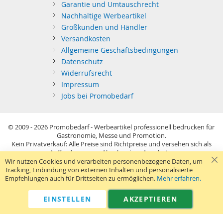
Garantie und Umtauschrecht
Nachhaltige Werbeartikel
Großkunden und Händler
Versandkosten
Allgemeine Geschäftsbedingungen
Datenschutz
Widerrufsrecht
Impressum
Jobs bei Promobedarf
© 2009 - 2026
Promobedarf - Werbeartikel professionell bedrucken für
Gastronomie, Messe und Promotion.
Kein Privatverkauf: Alle Preise sind Richtpreise und versehen sich als
Aufforderung zur Abgabe eines Angebots.
Sie richten sich nur an gewerblichen Bedarf (§14 BGB) im Sinne der
Wir nutzen Cookies und verarbeiten personenbezogene Daten, um
Preisangabenverordnung und verstehen sich netto zzgl. MwSt. USB-
Tracking, Einbindung von externen Inhalten und personalisierte
Sticks: Tagespreise ggf. zzgl. Druckkosten und GEMA.
Empfehlungen auch für Drittseiten zu ermöglichen.
Mehr erfahren.
Standard-Versand erfolgt kostenlos (Deutsches Festland)
.
040 38 63 12 40
Kontaktformular
Telefon:
|
EINSTELLEN
AKZEPTIEREN