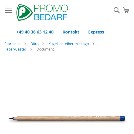
Zum
Inhalt
Such
Me
springen
+49 40 38 63 12 40
Kontakt
Express
Startseite
Büro
Kugelschreiber mit Logo
Faber-Castell
Document
Zum
Ende
der
Bildgalerie
springen