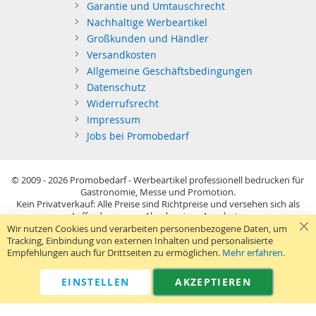
Garantie und Umtauschrecht
Nachhaltige Werbeartikel
Großkunden und Händler
Versandkosten
Allgemeine Geschäftsbedingungen
Datenschutz
Widerrufsrecht
Impressum
Jobs bei Promobedarf
© 2009 - 2026
Promobedarf - Werbeartikel professionell bedrucken für
Gastronomie, Messe und Promotion.
Kein Privatverkauf: Alle Preise sind Richtpreise und versehen sich als
Aufforderung zur Abgabe eines Angebots.
Sie richten sich nur an gewerblichen Bedarf (§14 BGB) im Sinne der
Wir nutzen Cookies und verarbeiten personenbezogene Daten, um
Preisangabenverordnung und verstehen sich netto zzgl. MwSt. USB-
Tracking, Einbindung von externen Inhalten und personalisierte
Sticks: Tagespreise ggf. zzgl. Druckkosten und GEMA.
Empfehlungen auch für Drittseiten zu ermöglichen.
Mehr erfahren.
Standard-Versand erfolgt kostenlos (Deutsches Festland)
.
040 38 63 12 40
Kontaktformular
Telefon:
|
EINSTELLEN
AKZEPTIEREN