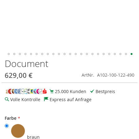
Document
Zum
Anfang
der
629,00 €
ArtNr.
A102-100-122-490
Bildgalerie
springen
25.000 Kunden
Bestpreis
Volle Kontrolle
Express auf Anfrage
Farbe
braun