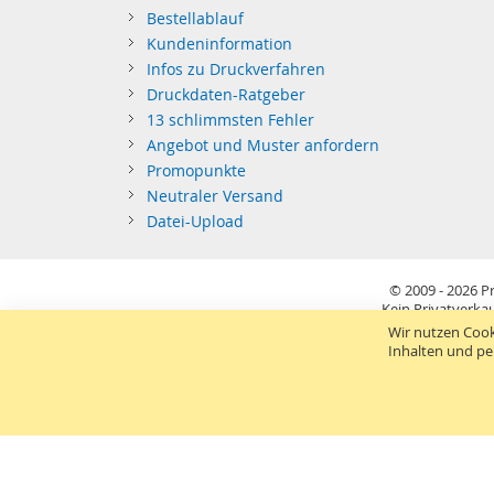
Bestellablauf
Kundeninformation
Infos zu Druckverfahren
Druckdaten-Ratgeber
13 schlimmsten Fehler
Angebot und Muster anfordern
Promopunkte
Neutraler Versand
Datei-Upload
© 2009 - 2026
Pr
Kein Privatverkau
Sie richten sich nur an gewerblichen Bedarf (§14 BGB) 
Wir nutzen Cook
Inhalten und pe