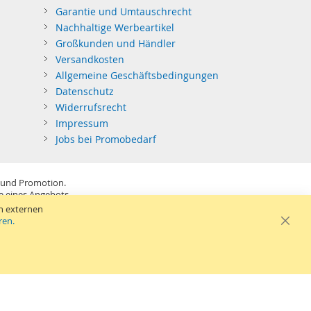
Garantie und Umtauschrecht
Nachhaltige Werbeartikel
Großkunden und Händler
Versandkosten
Allgemeine Geschäftsbedingungen
Datenschutz
Widerrufsrecht
Impressum
Jobs bei Promobedarf
 und Promotion.
be eines Angebots.
SB-Sticks: Tagespreise ggf. zzgl. Druckkosten und GEMA.
n externen
ren.