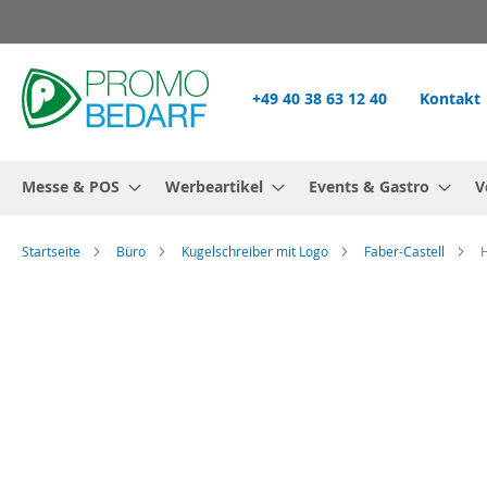
Zum
Inhalt
springen
+49 40 38 63 12 40
Kontakt
Messe & POS
Werbeartikel
Events & Gastro
V
Startseite
Büro
Kugelschreiber mit Logo
Faber-Castell
H
Zum
Ende
der
Bildgalerie
springen