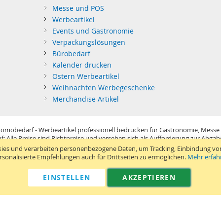
Messe und POS
Werbeartikel
Events und Gastronomie
Verpackungslösungen
Bürobedarf
Kalender drucken
Ostern Werbeartikel
Weihnachten Werbegeschenke
Merchandise Artikel
omobedarf - Werbeartikel professionell bedrucken für Gastronomie, Messe
f: Alle Preise sind Richtpreise und versehen sich als Aufforderung zur Abga
im Sinne der Preisangabenverordnung und verstehen sich netto zzgl. MwSt. U
ies und verarbeiten personenbezogene Daten, um Tracking, Einbindung vo
Standard-Versand erfolgt kostenlos (Deutsches Festland)
.
rsonalisierte Empfehlungen auch für Drittseiten zu ermöglichen.
Mehr erfah
040 38 63 12 40
Kontaktformular
Telefon:
|
EINSTELLEN
AKZEPTIEREN