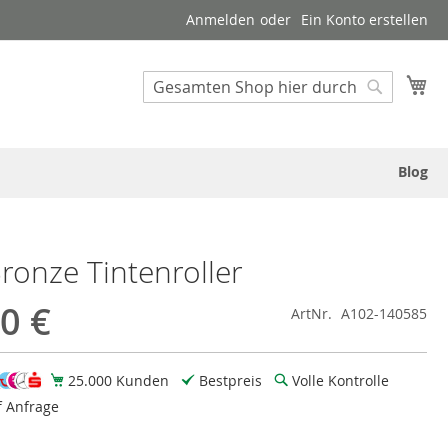
Anmelden
Ein Konto erstellen
Suche
Me
Suche
Blog
ronze Tintenroller
0 €
ArtNr.
A102-140585
25.000 Kunden
Bestpreis
Volle Kontrolle
f Anfrage