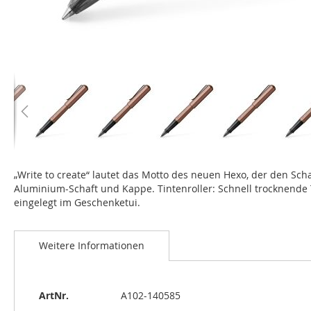
Zum
Anfang
„Write to create“ lautet das Motto des neuen Hexo, der den Sc
der
Aluminium-Schaft und Kappe. Tintenroller: Schnell trocknende T
Bildgalerie
eingelegt im Geschenketui.
springen
Weitere Informationen
Weitere
ArtNr.
A102-140585
Informationen