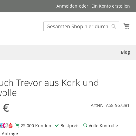
Anmelden
Ein Konto erstellen
Suche
Me
Suche
Blog
uch Trevor aus Kork und
olle
 €
ArtNr.
A58-967381
25.000 Kunden
Bestpreis
Volle Kontrolle
f Anfrage