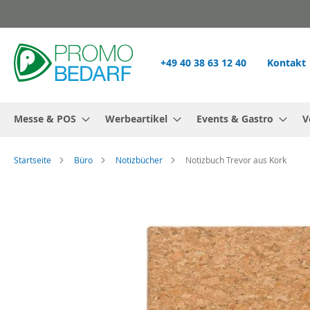
Zum
Inhalt
springen
+49 40 38 63 12 40
Kontakt
Messe & POS
Werbeartikel
Events & Gastro
V
Startseite
Büro
Notizbücher
Notizbuch Trevor aus Kork
Zum
Ende
der
Bildgalerie
springen