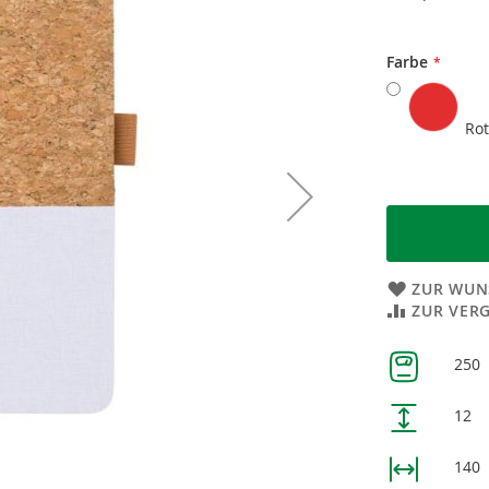
Farbe
Ro
ZUR WUN
ZUR VER
Weitere
250
Informatione
12
140