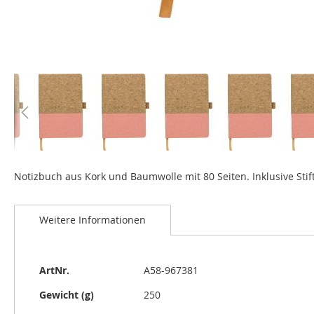
Zum
Anfang
Notizbuch aus Kork und Baumwolle mit 80 Seiten. Inklusive Stif
der
Bildgalerie
springen
Weitere Informationen
Weitere
ArtNr.
A58-967381
Informationen
Gewicht (g)
250