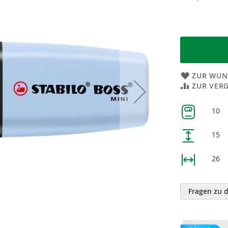
ZUR WUN
ZUR VER
Weitere
10
Informatione
15
26
Fragen zu 