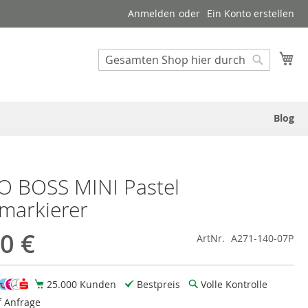
Anmelden
Ein Konto erstellen
Suche
Me
Suche
Blog
O BOSS MINI Pastel
markierer
0 €
ArtNr.
A271-140-07P
25.000 Kunden
Bestpreis
Volle Kontrolle
f Anfrage