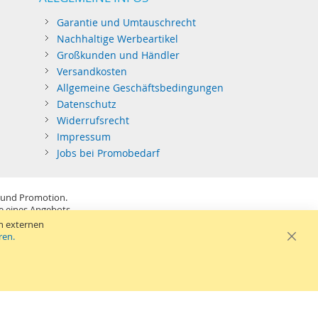
Garantie und Umtauschrecht
Nachhaltige Werbeartikel
Großkunden und Händler
Versandkosten
Allgemeine Geschäftsbedingungen
Datenschutz
Widerrufsrecht
Impressum
Jobs bei Promobedarf
 und Promotion.
be eines Angebots.
SB-Sticks: Tagespreise ggf. zzgl. Druckkosten und GEMA.
n externen
ren.