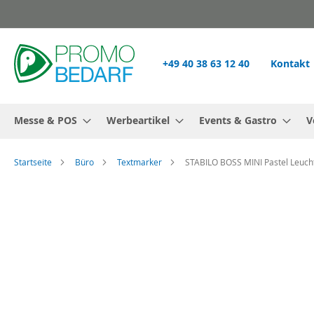
Zum
Inhalt
springen
+49 40 38 63 12 40
Kontakt
Messe & POS
Werbeartikel
Events & Gastro
V
Startseite
Büro
Textmarker
STABILO BOSS MINI Pastel Leuch
Zum
Ende
der
Bildgalerie
springen