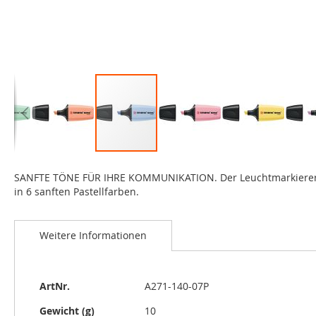
Zum
Anfang
SANFTE TÖNE FÜR IHRE KOMMUNIKATION. Der Leuchtmarkierer STA
der
in 6 sanften Pastellfarben.
Bildgalerie
springen
Weitere Informationen
Weitere
ArtNr.
A271-140-07P
Informationen
Gewicht (g)
10