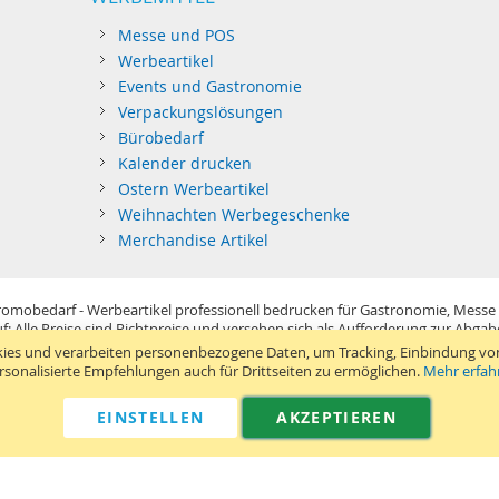
Messe und POS
Werbeartikel
Events und Gastronomie
Verpackungslösungen
Bürobedarf
Kalender drucken
Ostern Werbeartikel
Weihnachten Werbegeschenke
Merchandise Artikel
omobedarf - Werbeartikel professionell bedrucken für Gastronomie, Messe
f: Alle Preise sind Richtpreise und versehen sich als Aufforderung zur Abga
im Sinne der Preisangabenverordnung und verstehen sich netto zzgl. MwSt. U
ies und verarbeiten personenbezogene Daten, um Tracking, Einbindung vo
Standard-Versand erfolgt kostenlos (Deutsches Festland)
.
rsonalisierte Empfehlungen auch für Drittseiten zu ermöglichen.
Mehr erfah
040 38 63 12 40
Kontaktformular
Telefon:
|
EINSTELLEN
AKZEPTIEREN