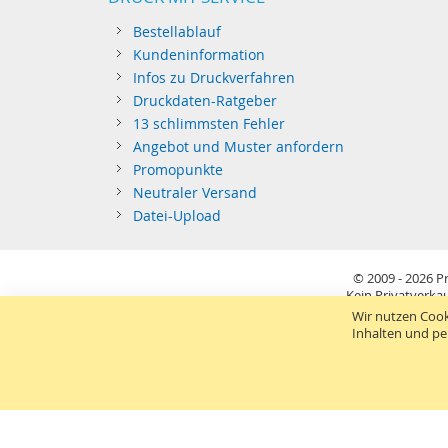
Bestellablauf
Kundeninformation
Infos zu Druckverfahren
Druckdaten-Ratgeber
13 schlimmsten Fehler
Angebot und Muster anfordern
Promopunkte
Neutraler Versand
Datei-Upload
© 2009 - 2026
Pr
Kein Privatverkau
Sie richten sich nur an gewerblichen Bedarf (§14 BGB) 
Wir nutzen Cook
Inhalten und pe