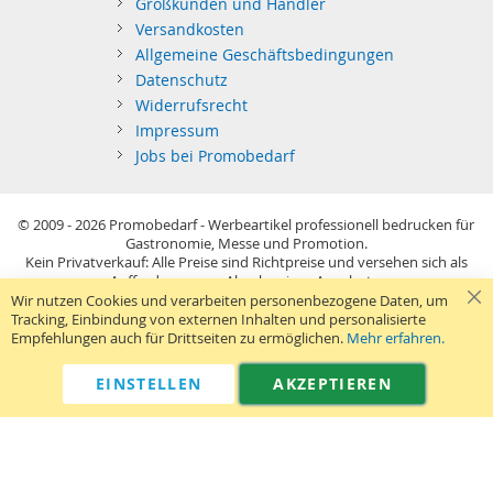
Großkunden und Händler
Versandkosten
Allgemeine Geschäftsbedingungen
Datenschutz
Widerrufsrecht
Impressum
Jobs bei Promobedarf
© 2009 - 2026
Promobedarf - Werbeartikel professionell bedrucken für
Gastronomie, Messe und Promotion.
Kein Privatverkauf: Alle Preise sind Richtpreise und versehen sich als
Aufforderung zur Abgabe eines Angebots.
Sie richten sich nur an gewerblichen Bedarf (§14 BGB) im Sinne der
Wir nutzen Cookies und verarbeiten personenbezogene Daten, um
Preisangabenverordnung und verstehen sich netto zzgl. MwSt. USB-
Tracking, Einbindung von externen Inhalten und personalisierte
Sticks: Tagespreise ggf. zzgl. Druckkosten und GEMA.
Empfehlungen auch für Drittseiten zu ermöglichen.
Mehr erfahren.
Standard-Versand erfolgt kostenlos (Deutsches Festland)
.
040 38 63 12 40
Kontaktformular
Telefon:
|
EINSTELLEN
AKZEPTIEREN