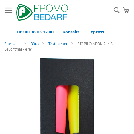
Zum
Inhalt
Such
Me
springen
+49 40 38 63 12 40
Kontakt
Express
Startseite
Büro
Textmarker
STABILO NEON 2er-Set
Leuchtmarkierer
Zum
Ende
der
Bildgalerie
springen