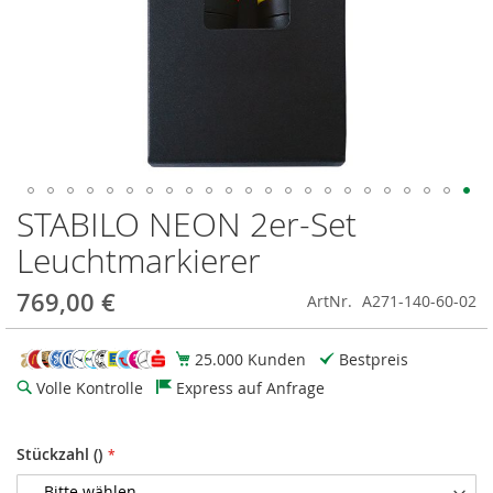
STABILO NEON 2er-Set
Zum
Anfang
Leuchtmarkierer
der
Bildgalerie
769,00 €
ArtNr.
A271-140-60-02
springen
25.000 Kunden
Bestpreis
Volle Kontrolle
Express auf Anfrage
Stückzahl ()