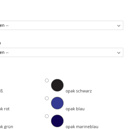
n
iß
opak schwarz
k rot
opak blau
ak grün
opak marineblau