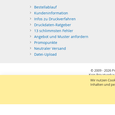
Bestellablauf
Kundeninformation
Infos zu Druckverfahren
Druckdaten-Ratgeber
13 schlimmsten Fehler
Angebot und Muster anfordern
Promopunkte
Neutraler Versand
Datei-Upload
© 2009 - 2026
Pr
Kein Privatverkau
Sie richten sich nur an gewerblichen Bedarf (§14 BGB) 
Wir nutzen Cook
Inhalten und pe