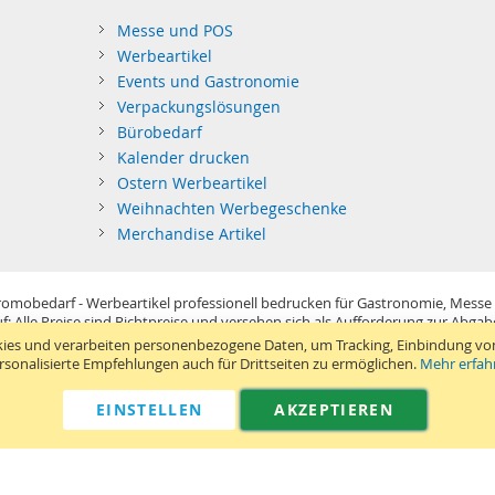
Messe und POS
Werbeartikel
Events und Gastronomie
Verpackungslösungen
Bürobedarf
Kalender drucken
Ostern Werbeartikel
Weihnachten Werbegeschenke
Merchandise Artikel
omobedarf - Werbeartikel professionell bedrucken für Gastronomie, Messe
f: Alle Preise sind Richtpreise und versehen sich als Aufforderung zur Abga
im Sinne der Preisangabenverordnung und verstehen sich netto zzgl. MwSt. U
ies und verarbeiten personenbezogene Daten, um Tracking, Einbindung vo
Standard-Versand erfolgt kostenlos (Deutsches Festland)
.
rsonalisierte Empfehlungen auch für Drittseiten zu ermöglichen.
Mehr erfah
040 38 63 12 40
Kontaktformular
Telefon:
|
EINSTELLEN
AKZEPTIEREN