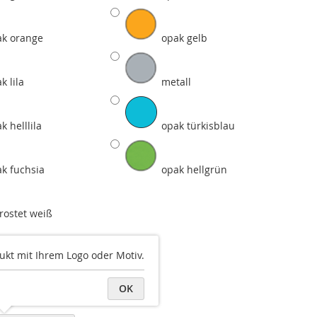
ak orange
opak gelb
k lila
metall
k helllila
opak türkisblau
k fuchsia
opak hellgrün
rostet weiß
ukt mit Ihrem Logo oder Motiv.
OK
k fuchsia