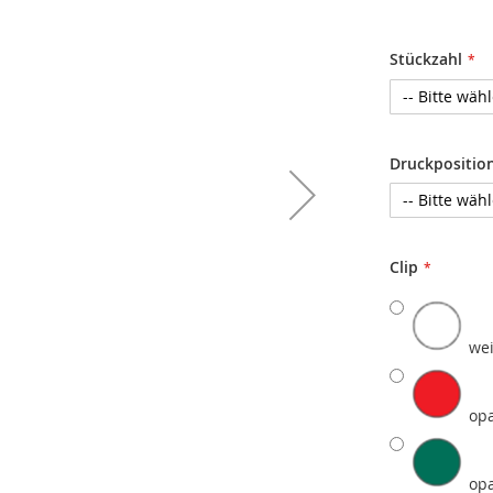
Stückzahl
Druckpositio
Clip
we
opa
op