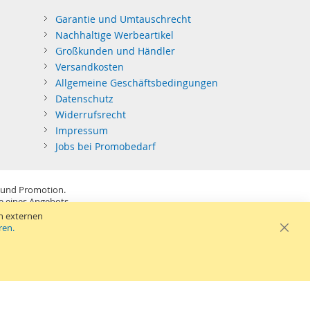
Garantie und Umtauschrecht
Nachhaltige Werbeartikel
Großkunden und Händler
Versandkosten
Allgemeine Geschäftsbedingungen
Datenschutz
Widerrufsrecht
Impressum
Jobs bei Promobedarf
 und Promotion.
be eines Angebots.
SB-Sticks: Tagespreise ggf. zzgl. Druckkosten und GEMA.
n externen
ren.