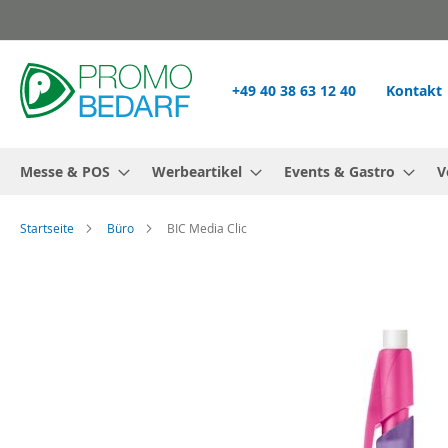
Zum
Inhalt
springen
+49 40 38 63 12 40
Kontakt
Messe & POS
Werbeartikel
Events & Gastro
V
Startseite
Büro
BIC Media Clic
Zum
Ende
der
Bildgalerie
springen