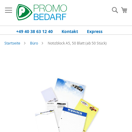
Zum
Inhalt
Such
Me
springen
+49 40 38 63 12 40
Kontakt
Express
Startseite
Büro
Notizblock A5, 50 Blatt (ab 50 Stück)
Zum
Ende
der
Bildgalerie
springen