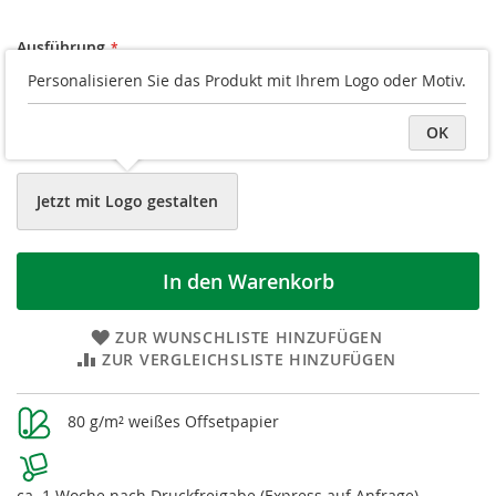
Ausführung
Personalisieren Sie das Produkt mit Ihrem Logo oder Motiv.
Blanko
Liniert
OK
Kariert
Jetzt mit Logo gestalten
In den Warenkorb
ZUR WUNSCHLISTE HINZUFÜGEN
ZUR VERGLEICHSLISTE HINZUFÜGEN
Weitere
80 g/m² weißes Offsetpapier
Informationen
ca. 1 Woche nach Druckfreigabe (Express auf Anfrage)