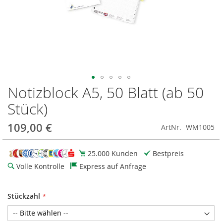
Notizblock A5, 50 Blatt (ab 50
Zum
Anfang
Stück)
der
Bildgalerie
109,00 €
ArtNr.
WM1005
springen
25.000 Kunden
Bestpreis
Volle Kontrolle
Express auf Anfrage
Stückzahl