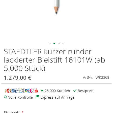
STAEDTLER kurzer runder
Zum
Anfang
lackierter Bleistift 16101W (ab
der
Bildgalerie
5.000 Stück)
springen
1.279,00 €
ArtNr.
WK2368
25.000 Kunden
Bestpreis
Volle Kontrolle
Express auf Anfrage
Stückzahl