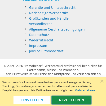
Garantie und Umtauschrecht
Nachhaltige Werbeartikel
Großkunden und Händler
Versandkosten
Allgemeine Geschäftsbedingungen
Datenschutz
Widerrufsrecht
Impressum
Jobs bei Promobedarf
© 2009 - 2026
Promobedarf - Werbeartikel professionell bedrucken für
Gastronomie, Messe und Promotion.
Kein Privatverkauf: Alle Preise sind Richtpreise und versehen sich als
Aufforderung zur Abgabe eines Angebots.
Sie richten sich nur an gewerblichen Bedarf (§14 BGB) im Sinne der
Wir nutzen Cookies und verarbeiten personenbezogene Daten, um
Preisangabenverordnung und verstehen sich netto zzgl. MwSt. USB-
Tracking, Einbindung von externen Inhalten und personalisierte
Sticks: Tagespreise ggf. zzgl. Druckkosten und GEMA.
Empfehlungen auch für Drittseiten zu ermöglichen.
Mehr erfahren.
Standard-Versand erfolgt kostenlos (Deutsches Festland)
.
040 38 63 12 40
Kontaktformular
Telefon:
|
EINSTELLEN
AKZEPTIEREN