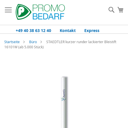
Zum
Inhalt
Such
Me
springen
+49 40 38 63 12 40
Kontakt
Express
Startseite
Büro
STAEDTLER kurzer runder lackierter Bleistift
16101W (ab 5.000 Stück)
Zum
Ende
der
Bildgalerie
springen