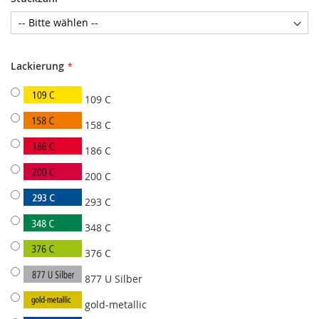
Lackierung
109 C
158 C
186 C
200 C
293 C
348 C
376 C
877 U Silber
gold-metallic