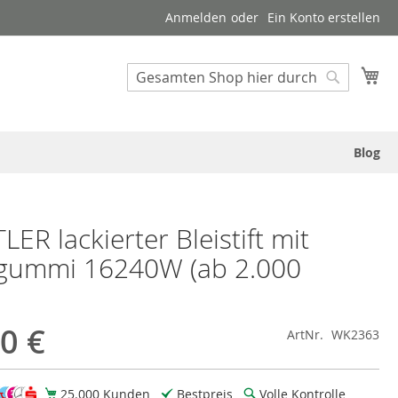
Anmelden
Ein Konto erstellen
Suche
Me
Suche
Blog
ER lackierter Bleistift mit
gummi 16240W (ab 2.000
0 €
ArtNr.
WK2363
25.000 Kunden
Bestpreis
Volle Kontrolle