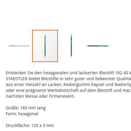
Zum
Anfang
Entdecken Sie den hexagonalen und lackierten Bleistift 162 40
der
STAEDTLER bietet Bleistifte in sehr guter und bekannter Qualität
Bildgalerie
aus einer Vielzahl an Lacken, Radiergummi Kapsel und Radiertip
springen
oder eine prägnante Werbebotschaft auf dem Bleistift und ma
nächsten Messe oder Firmenevent.
Größe: 185 mm lang
Form: hexagonal
Druckfläche: 120 x 3 mm