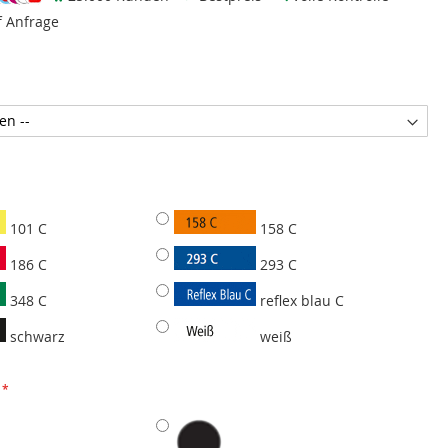
f Anfrage
101 C
158 C
186 C
293 C
348 C
reflex blau C
schwarz
weiß