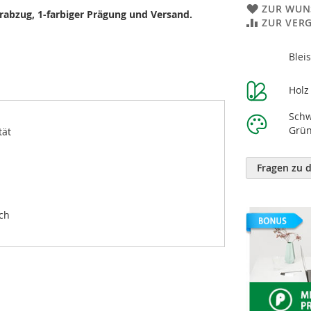
ZUR WUN
urabzug, 1-farbiger Prägung und Versand.
ZUR VER
Weitere
Bleis
Informatione
Holz
Schw
Grün
tät
Fragen zu 
ch