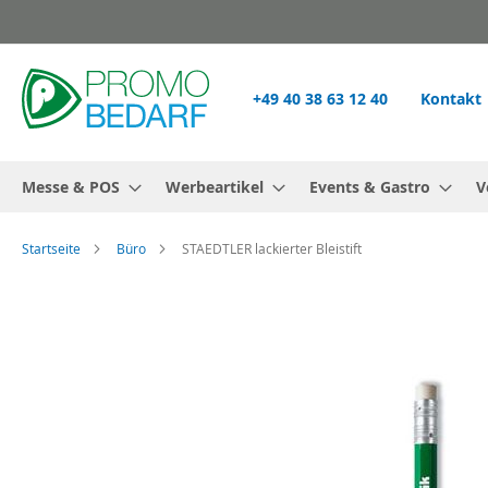
Zum
Inhalt
springen
+49 40 38 63 12 40
Kontakt
Messe & POS
Werbeartikel
Events & Gastro
V
Startseite
Büro
STAEDTLER lackierter Bleistift
Zum
Ende
der
Bildgalerie
springen