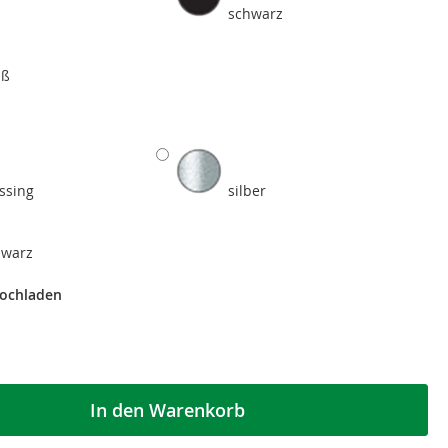
schwarz
iß
ssing
silber
hwarz
hochladen
In den Warenkorb