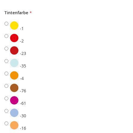
Tintenfarbe
-1
-2
-23
-35
-4
-76
-61
-30
-16