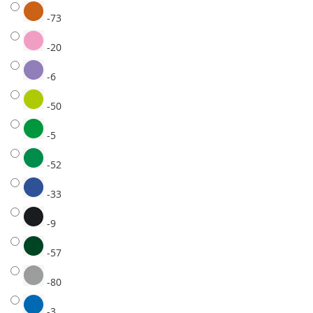
-73
-20
-6
-50
-5
-52
-33
-9
-57
-80
-3