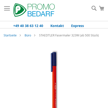
Zum
Inhalt
Such
Me
springen
+49 40 38 63 12 40
Kontakt
Express
Startseite
Büro
STAEDTLER Fasermaler 323W (ab 500 Stück)
Zum
Ende
der
Bildgalerie
springen