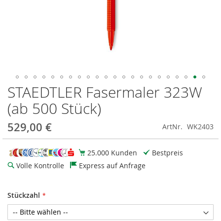
STAEDTLER Fasermaler 323W
Zum
Anfang
(ab 500 Stück)
der
Bildgalerie
529,00 €
ArtNr.
WK2403
springen
25.000 Kunden
Bestpreis
Volle Kontrolle
Express auf Anfrage
Stückzahl