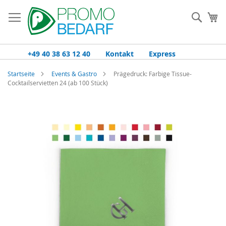
Zum
Inhalt
Such
Me
springen
+49 40 38 63 12 40
Kontakt
Express
Startseite
Events & Gastro
Prägedruck: Farbige Tissue-
Cocktailservietten 24 (ab 100 Stück)
Zum
Ende
der
Bildgalerie
springen