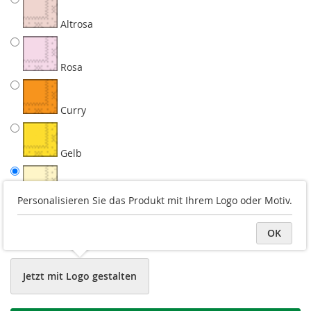
Altrosa
Rosa
Curry
Gelb
Champagner
Personalisieren Sie das Produkt mit Ihrem Logo oder Motiv.
OK
Weiss
Jetzt mit Logo gestalten