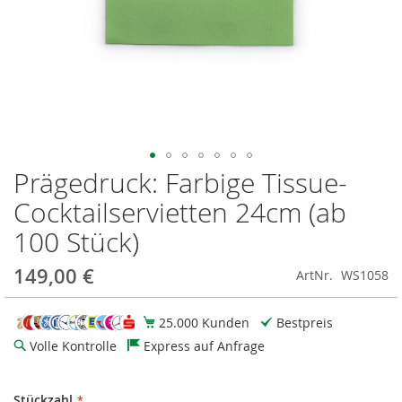
Prägedruck: Farbige Tissue-
Zum
Anfang
Cocktailservietten 24cm (ab
der
Bildgalerie
100 Stück)
springen
149,00 €
ArtNr.
WS1058
25.000 Kunden
Bestpreis
Volle Kontrolle
Express auf Anfrage
Stückzahl