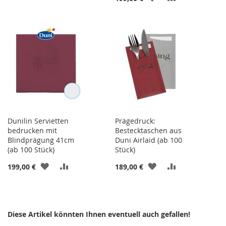
WUNSCHLISTE
VERGLEICHSLISTE
WUNSCHLISTE
VERGLEICHSL
HINZUFÜGEN
HINZUFÜGEN
HINZUFÜGEN
HINZUFÜGEN
Dunilin Servietten
Prägedruck:
bedrucken mit
Bestecktaschen aus
Blindprägung 41cm
Duni Airlaid (ab 100
(ab 100 Stück)
Stück)
ZUR
ZUR
ZUR
ZUR
199,00 €
189,00 €
WUNSCHLISTE
VERGLEICHSLISTE
WUNSCHLISTE
VERGLEICHSL
HINZUFÜGEN
HINZUFÜGEN
HINZUFÜGEN
HINZUFÜGEN
Diese Artikel könnten Ihnen eventuell auch gefallen!