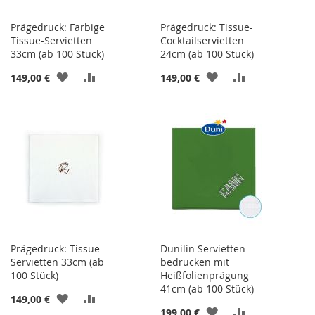
Prägedruck: Farbige
Prägedruck: Tissue-
Tissue-Servietten
Cocktailservietten
33cm (ab 100 Stück)
24cm (ab 100 Stück)
ZUR
ZUR
ZUR
ZUR
149,00 €
149,00 €
WUNSCHLISTE
VERGLEICHSLISTE
WUNSCHLISTE
VERGLEICHSL
HINZUFÜGEN
HINZUFÜGEN
HINZUFÜGEN
HINZUFÜGEN
Prägedruck: Tissue-
Dunilin Servietten
Servietten 33cm (ab
bedrucken mit
100 Stück)
Heißfolienprägung
41cm (ab 100 Stück)
ZUR
ZUR
149,00 €
ZUR
ZUR
199,00 €