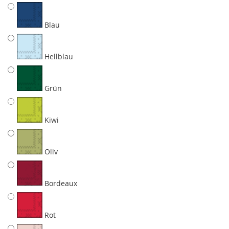
Blau
Hellblau
Grün
Kiwi
Oliv
Bordeaux
Rot