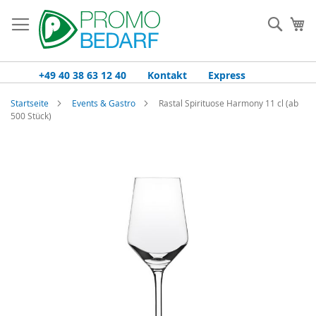
Zum
Inhalt
Such
Me
springen
+49 40 38 63 12 40
Kontakt
Express
Startseite
Events & Gastro
Rastal Spirituose Harmony 11 cl (ab
500 Stück)
Zum
Ende
der
Bildgalerie
springen