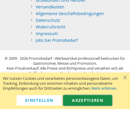
Großkunden und Händler
Versandkosten
Allgemeine Geschäftsbedingungen
Datenschutz
Widerrufsrecht
Impressum
Jobs bei Promobedarf
© 2009 - 2026
Promobedarf - Werbeartikel professionell bedrucken für
Gastronomie, Messe und Promotion.
Kein Privatverkauf: Alle Preise sind Richtpreise und versehen sich als
Aufforderung zur Abgabe eines Angebots.
Sie richten sich nur an gewerblichen Bedarf (§14 BGB) im Sinne der
Wir nutzen Cookies und verarbeiten personenbezogene Daten, um
Preisangabenverordnung und verstehen sich netto zzgl. MwSt. USB-
Tracking, Einbindung von externen Inhalten und personalisierte
Sticks: Tagespreise ggf. zzgl. Druckkosten und GEMA.
Empfehlungen auch für Drittseiten zu ermöglichen.
Mehr erfahren.
Standard-Versand erfolgt kostenlos (Deutsches Festland)
.
040 38 63 12 40
Kontaktformular
Telefon:
|
EINSTELLEN
AKZEPTIEREN