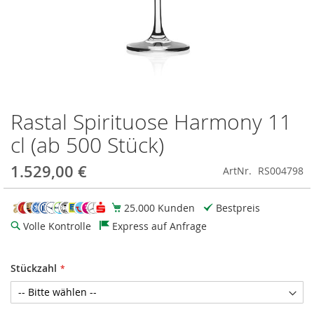
Rastal Spirituose Harmony 11
Zum
Anfang
cl (ab 500 Stück)
der
Bildgalerie
1.529,00 €
ArtNr.
RS004798
springen
25.000 Kunden
Bestpreis
Volle Kontrolle
Express auf Anfrage
Stückzahl