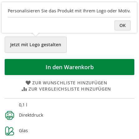
Druckvorschau
Personalisieren Sie das Produkt mit Ihrem Logo oder Motiv.
Logo/Grafik hochladen
OK
Datei später hochladen
Jetzt mit Logo gestalten
In den Warenkorb
ZUR WUNSCHLISTE HINZUFÜGEN
ZUR VERGLEICHSLISTE HINZUFÜGEN
Weitere
0,1 l
Informationen
Direktdruck
Glas