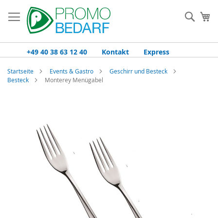
Zum
Inhalt
Such
Me
springen
+49 40 38 63 12 40
Kontakt
Express
Startseite
Events & Gastro
Geschirr und Besteck
Besteck
Monterey Menügabel
Zum
Ende
der
Bildgalerie
springen