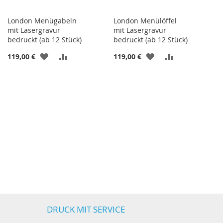
London Menügabeln
London Menülöffel
mit Lasergravur
mit Lasergravur
bedruckt (ab 12 Stück)
bedruckt (ab 12 Stück)
ZUR
ZUR
ZUR
ZUR
119,00 €
119,00 €
WUNSCHLISTE
VERGLEICHSLISTE
WUNSCHLISTE
VERGLEICHSL
HINZUFÜGEN
HINZUFÜGEN
HINZUFÜGEN
HINZUFÜGEN
DRUCK MIT SERVICE