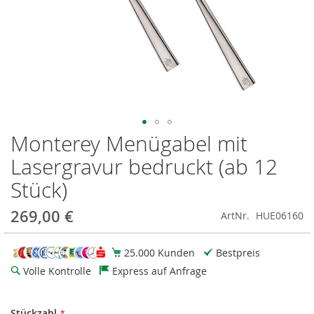
Monterey Menügabel mit
Zum
Anfang
Lasergravur bedruckt (ab 12
der
Bildgalerie
Stück)
springen
269,00 €
ArtNr.
HUE06160
25.000 Kunden
Bestpreis
Volle Kontrolle
Express auf Anfrage
Stückzahl