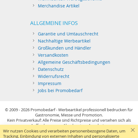
Merchandise Artikel
ALLGEMEINE INFOS
Garantie und Umtauschrecht
Nachhaltige Werbeartikel
Großkunden und Händler
Versandkosten
Allgemeine Geschäftsbedingungen
Datenschutz
Widerrufsrecht
Impressum
Jobs bei Promobedarf
© 2009 - 2026
Promobedarf - Werbeartikel professionell bedrucken für
Gastronomie, Messe und Promotion.
Kein Privatverkauf: Alle Preise sind Richtpreise und versehen sich als
Aufforderung zur Abgabe eines Angebots.
Sie richten sich nur an gewerblichen Bedarf (§14 BGB) im Sinne der
Wir nutzen Cookies und verarbeiten personenbezogene Daten, um
Preisangabenverordnung und verstehen sich netto zzgl. MwSt. USB-
Tracking, Einbindung von externen Inhalten und personalisierte