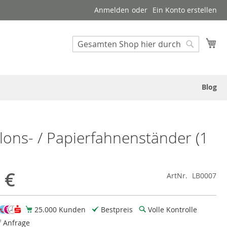
Anmelden
Ein Konto erstellen
Suche
Me
Suche
Blog
llons- / Papierfahnenständer (1
 €
ArtNr.
LB0007
25.000 Kunden
Bestpreis
Volle Kontrolle
f Anfrage