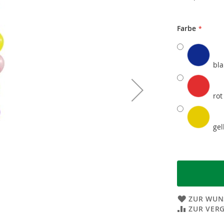
Farbe
bl
rot
ge
ZUR WUN
ZUR VER