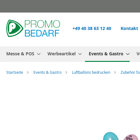
Zum
Inhalt
springen
+49 40 38 63 12 40
Kontakt
Messe & POS
Werbeartikel
Events & Gastro
V
Startseite
Events & Gastro
Luftballons bedrucken
Zubehör fü
Zum
Ende
der
Bildgalerie
springen