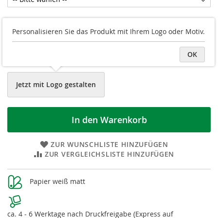
Druckvorschau
Personalisieren Sie das Produkt mit Ihrem Logo oder Motiv.
Logo/Grafik hochladen
OK
Datei später hochladen
Jetzt mit Logo gestalten
In den Warenkorb
ZUR WUNSCHLISTE HINZUFÜGEN
ZUR VERGLEICHSLISTE HINZUFÜGEN
Weitere
Papier weiß matt
Informationen
ca. 4 - 6 Werktage nach Druckfreigabe (Express auf