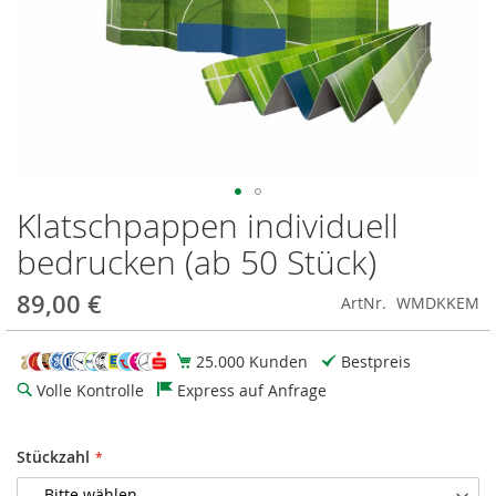
Klatschpappen individuell
Zum
Anfang
bedrucken (ab 50 Stück)
der
Bildgalerie
89,00 €
ArtNr.
WMDKKEM
springen
25.000 Kunden
Bestpreis
Volle Kontrolle
Express auf Anfrage
Stückzahl