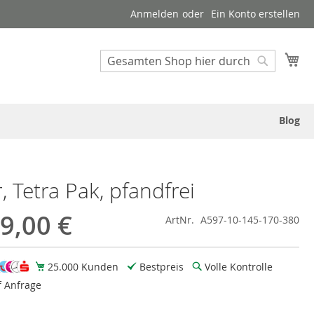
Anmelden
Ein Konto erstellen
Suche
Me
Suche
Blog
 Tetra Pak, pfandfrei
9,00 €
ArtNr.
A597-10-145-170-380
25.000 Kunden
Bestpreis
Volle Kontrolle
f Anfrage