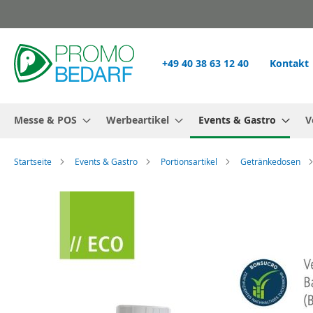
Zum
Inhalt
springen
+49 40 38 63 12 40
Kontakt
Messe & POS
Werbeartikel
Events & Gastro
V
Startseite
Events & Gastro
Portionsartikel
Getränkedosen
Zum
Ende
der
Bildgalerie
springen