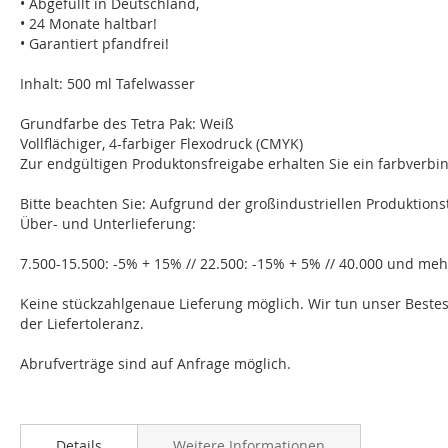
• Abgefüllt in Deutschland,
• 24 Monate haltbar!
• Garantiert pfandfrei!
Inhalt: 500 ml Tafelwasser
Grundfarbe des Tetra Pak: Weiß
Vollflächiger, 4-farbiger Flexodruck (CMYK)
Zur endgültigen Produktonsfreigabe erhalten Sie ein farbverbin
Bitte beachten Sie: Aufgrund der großindustriellen Produktions
Über- und Unterlieferung:
7.500-15.500: -5% + 15% // 22.500: -15% + 5% // 40.000 und me
Keine stückzahlgenaue Lieferung möglich. Wir tun unser Beste
der Liefertoleranz.
Abrufverträge sind auf Anfrage möglich.
Details
Weitere Informationen