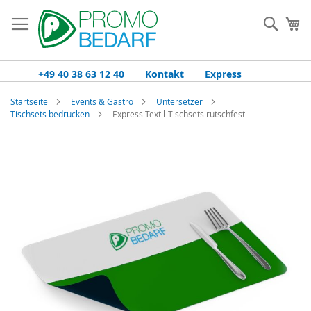
Zum
Inhalt
Such
Me
springen
+49 40 38 63 12 40
Kontakt
Express
Startseite
Events & Gastro
Untersetzer
Tischsets bedrucken
Express Textil-Tischsets rutschfest
Zum
Ende
der
Bildgalerie
springen