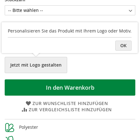
Druckvorschau
Personalisieren Sie das Produkt mit Ihrem Logo oder Motiv.
Logo/Grafik hochladen
OK
Datei später hochladen
Jetzt mit Logo gestalten
In den Warenkorb
ZUR WUNSCHLISTE HINZUFÜGEN
ZUR VERGLEICHSLISTE HINZUFÜGEN
Weitere
Polyester
Informationen