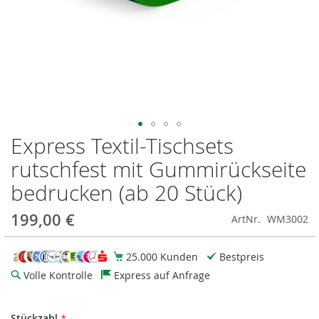
Express Textil-Tischsets
Zum
Anfang
rutschfest mit Gummirückseite
der
Bildgalerie
bedrucken (ab 20 Stück)
springen
199,00 €
ArtNr.
WM3002
25.000 Kunden
Bestpreis
Volle Kontrolle
Express auf Anfrage
Stückzahl