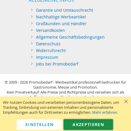
Garantie und Umtauschrecht
Nachhaltige Werbeartikel
Großkunden und Händler
Versandkosten
Allgemeine Geschäftsbedingungen
Datenschutz
Widerrufsrecht
Impressum
Jobs bei Promobedarf
© 2009 - 2026
Promobedarf - Werbeartikel professionell bedrucken für
Gastronomie, Messe und Promotion.
Kein Privatverkauf: Alle Preise sind Richtpreise und versehen sich als
Aufforderung zur Abgabe eines Angebots.
Sie richten sich nur an gewerblichen Bedarf (§14 BGB) im Sinne der
Wir nutzen Cookies und verarbeiten personenbezogene Daten, um
Preisangabenverordnung und verstehen sich netto zzgl. MwSt. USB-
Tracking, Einbindung von externen Inhalten und personalisierte
Sticks: Tagespreise ggf. zzgl. Druckkosten und GEMA.
Empfehlungen auch für Drittseiten zu ermöglichen.
Mehr erfahren.
Standard-Versand erfolgt kostenlos (Deutsches Festland)
.
040 38 63 12 40
Kontaktformular
Telefon:
|
EINSTELLEN
AKZEPTIEREN