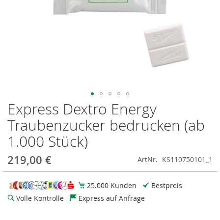
Express Dextro Energy
Zum
Anfang
Traubenzucker bedrucken (ab
der
Bildgalerie
1.000 Stück)
springen
219,00 €
ArtNr.
KS110750101_1
25.000 Kunden
Bestpreis
Volle Kontrolle
Express auf Anfrage