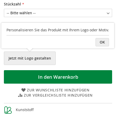
Stückzahl
Druckvorschau
Personalisieren Sie das Produkt mit Ihrem Logo oder Motiv.
Logo/Grafik hochladen
OK
Datei später hochladen
Jetzt mit Logo gestalten
In den Warenkorb
ZUR WUNSCHLISTE HINZUFÜGEN
ZUR VERGLEICHSLISTE HINZUFÜGEN
Weitere
Kunststoff
Informationen