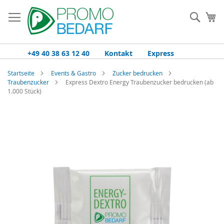
Zum
Inhalt
Such
Me
springen
+49 40 38 63 12 40
Kontakt
Express
Startseite
Events & Gastro
Zucker bedrucken
Traubenzucker
Express Dextro Energy Traubenzucker bedrucken (ab
1.000 Stück)
Zum
Ende
der
Bildgalerie
springen