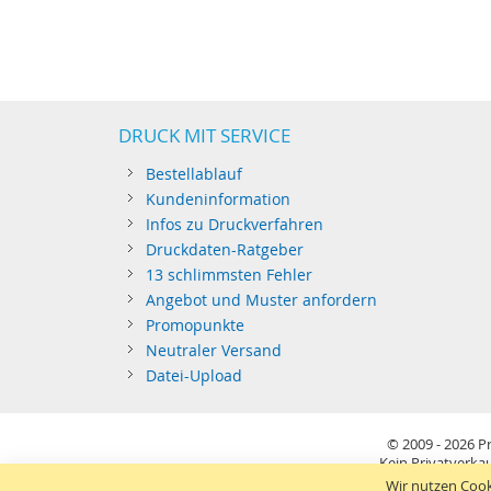
DRUCK MIT SERVICE
Bestellablauf
Kundeninformation
Infos zu Druckverfahren
Druckdaten-Ratgeber
13 schlimmsten Fehler
Angebot und Muster anfordern
Promopunkte
Neutraler Versand
Datei-Upload
© 2009 - 2026
Pr
Kein Privatverkau
Sie richten sich nur an gewerblichen Bedarf (§14 BGB) 
Wir nutzen Cook