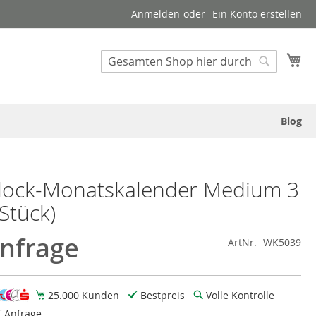
Anmelden
Ein Konto erstellen
Suche
Me
Suche
Blog
lock-Monatskalender Medium 3
Stück)
Anfrage
ArtNr.
WK5039
25.000 Kunden
Bestpreis
Volle Kontrolle
f Anfrage