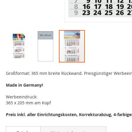
Zum
Anfang
Großformat: 365 mm breite Rückwand. Preisgünstiger Werbeei
der
Bildgalerie
Made in Germany!
springen
Werbeeindruck:
365 x 205 mm am Kopf
Preis inkl. aller Einrichtungskosten, Korrekturabzug, 4-farbi