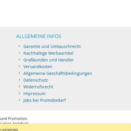
ALLGEMEINE INFOS
Garantie und Umtauschrecht
Nachhaltige Werbeartikel
Großkunden und Händler
Versandkosten
Allgemeine Geschäftsbedingungen
Datenschutz
Widerrufsrecht
Impressum
Jobs bei Promobedarf
 und Promotion.
be eines Angebots.
SB-Sticks: Tagespreise ggf. zzgl. Druckkosten und GEMA.
n externen