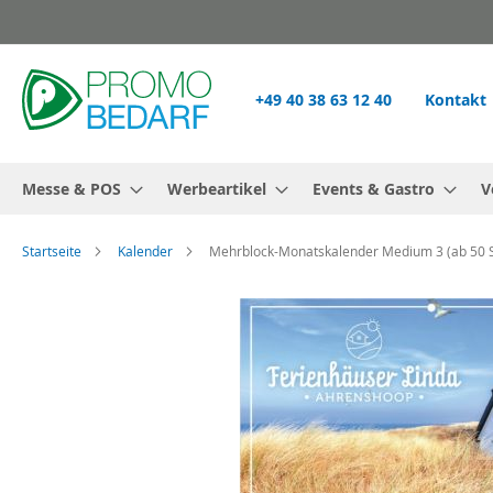
Zum
Inhalt
springen
+49 40 38 63 12 40
Kontakt
Messe & POS
Werbeartikel
Events & Gastro
V
Startseite
Kalender
Mehrblock-Monatskalender Medium 3 (ab 50 S
Zum
Ende
der
Bildgalerie
springen