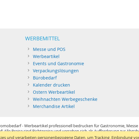
WERBEMITTEL
Messe und POS
Werbeartikel
Events und Gastronomie
Verpackungslösungen
Bürobedarf
Kalender drucken
Ostern Werbeartikel
Weihnachten Werbegeschenke
Merchandise Artikel
omobedarf - Werbeartikel professionell bedrucken für Gastronomie, Messe
f: Alle Preise sind Richtpreise und versehen sich als Aufforderung zur Abga
im Sinne der Preisangabenverordnung und verstehen sich netto zzgl. MwSt. U
ies und verarbeiten personenbezogene Daten, um Tracking, Einbindung vo