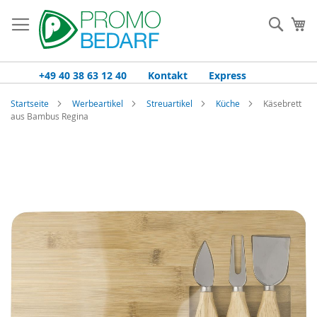
Zum
Inhalt
Such
Me
springen
+49 40 38 63 12 40
Kontakt
Express
Startseite
Werbeartikel
Streuartikel
Küche
Käsebrett
aus Bambus Regina
Zum
Ende
der
Bildgalerie
springen