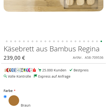
Käsebrett aus Bambus Regina
Zum
Anfang
der
239,00 €
ArtNr.
A58-709536
Bildgalerie
springen
25.000 Kunden
Bestpreis
Volle Kontrolle
Express auf Anfrage
Farbe
Braun