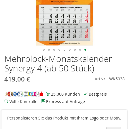
Mehrblock-Monatskalender
Zum
Anfang
Synergy 4 (ab 50 Stück)
der
Bildgalerie
419,00 €
ArtNr.
WK5038
springen
25.000 Kunden
Bestpreis
Volle Kontrolle
Express auf Anfrage
Personalisieren Sie das Produkt mit Ihrem Logo oder Motiv.
Stückzahl