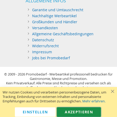
ALLGEMEINE INFOS
Garantie und Umtauschrecht
Nachhaltige Werbeartikel
Großkunden und Händler
Versandkosten
Allgemeine Geschäftsbedingungen
Datenschutz
Widerrufsrecht
Impressum
Jobs bei Promobedarf
© 2009 - 2026
Promobedarf - Werbeartikel professionell bedrucken für
Gastronomie, Messe und Promotion.
Kein Privatverkauf: Alle Preise sind Richtpreise und versehen sich als
Aufforderung zur Abgabe eines Angebots.
Sie richten sich nur an gewerblichen Bedarf (§14 BGB) im Sinne der
Wir nutzen Cookies und verarbeiten personenbezogene Daten, um
Preisangabenverordnung und verstehen sich netto zzgl. MwSt. USB-
Tracking, Einbindung von externen Inhalten und personalisierte
Sticks: Tagespreise ggf. zzgl. Druckkosten und GEMA.
Empfehlungen auch für Drittseiten zu ermöglichen.
Mehr erfahren.
Standard-Versand erfolgt kostenlos (Deutsches Festland)
.
040 38 63 12 40
Kontaktformular
Telefon:
|
EINSTELLEN
AKZEPTIEREN