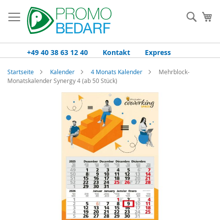
Zum
Inhalt
Such
Me
springen
+49 40 38 63 12 40
Kontakt
Express
Startseite
Kalender
4 Monats Kalender
Mehrblock-
Monatskalender Synergy 4 (ab 50 Stück)
Zum
Ende
der
Bildgalerie
springen