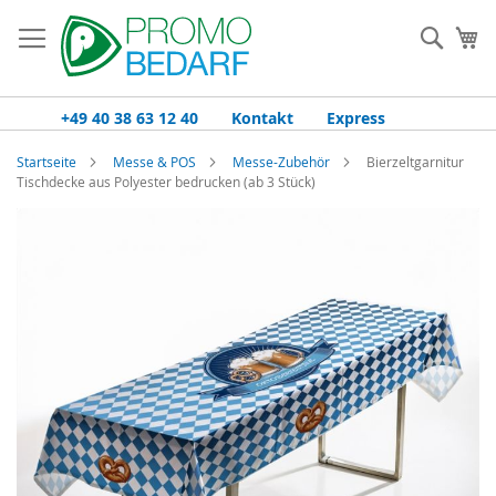
Zum
Inhalt
Such
Me
springen
+49 40 38 63 12 40
Kontakt
Express
Startseite
Messe & POS
Messe-Zubehör
Bierzeltgarnitur
Tischdecke aus Polyester bedrucken (ab 3 Stück)
Zum
Ende
der
Bildgalerie
springen