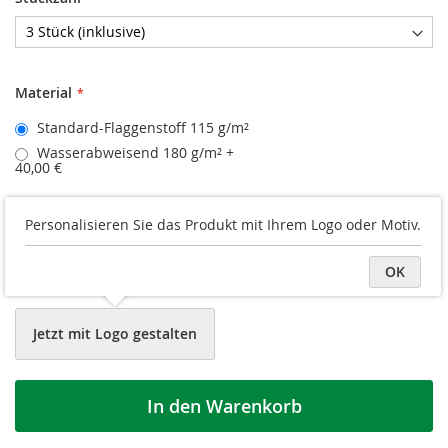
Material
Standard-Flaggenstoff 115 g/m²
Wasserabweisend 180 g/m²
+
40,00 €
Druckvorschau
Personalisieren Sie das Produkt mit Ihrem Logo oder Motiv.
Logo/Grafik hochladen
OK
Datei später hochladen
Jetzt mit Logo gestalten
In den Warenkorb