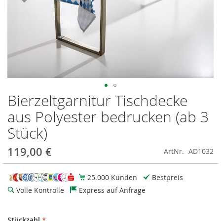
Bierzeltgarnitur Tischdecke
Zum
Anfang
aus Polyester bedrucken (ab 3
der
Bildgalerie
Stück)
springen
119,00 €
ArtNr.
AD1032
25.000 Kunden
Bestpreis
Volle Kontrolle
Express auf Anfrage
Stückzahl