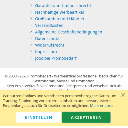
Garantie und Umtauschrecht
Nachhaltige Werbeartikel
Großkunden und Händler
Versandkosten
Allgemeine Geschäftsbedingungen
Datenschutz
Widerrufsrecht
Impressum
Jobs bei Promobedarf
© 2009 - 2026
Promobedarf - Werbeartikel professionell bedrucken für
Gastronomie, Messe und Promotion.
Kein Privatverkauf: Alle Preise sind Richtpreise und versehen sich als
Aufforderung zur Abgabe eines Angebots.
Sie richten sich nur an gewerblichen Bedarf (§14 BGB) im Sinne der
Wir nutzen Cookies und verarbeiten personenbezogene Daten, um
Preisangabenverordnung und verstehen sich netto zzgl. MwSt. USB-
Tracking, Einbindung von externen Inhalten und personalisierte
Sticks: Tagespreise ggf. zzgl. Druckkosten und GEMA.
Empfehlungen auch für Drittseiten zu ermöglichen.
Mehr erfahren.
Standard-Versand erfolgt kostenlos (Deutsches Festland)
.
040 38 63 12 40
Kontaktformular
Telefon:
|
EINSTELLEN
AKZEPTIEREN