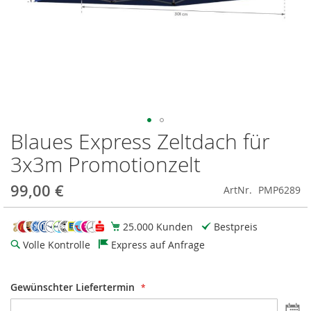
Blaues Express Zeltdach für
Zum
Anfang
3x3m Promotionzelt
der
Bildgalerie
99,00 €
ArtNr.
PMP6289
springen
25.000 Kunden
Bestpreis
Volle Kontrolle
Express auf Anfrage
Gewünschter Liefertermin
D