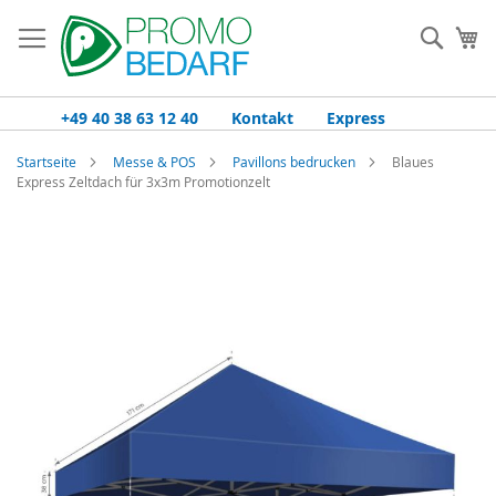
Zum
Inhalt
Such
Me
springen
+49 40 38 63 12 40
Kontakt
Express
Startseite
Messe & POS
Pavillons bedrucken
Blaues
Express Zeltdach für 3x3m Promotionzelt
Zum
Ende
der
Bildgalerie
springen