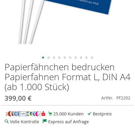
Papierfähnchen bedrucken
Zum
Anfang
Papierfahnen Format L, DIN A4
der
Bildgalerie
(ab 1.000 Stück)
springen
399,00 €
ArtNr.
PF2202
25.000 Kunden
Bestpreis
Volle Kontrolle
Express auf Anfrage