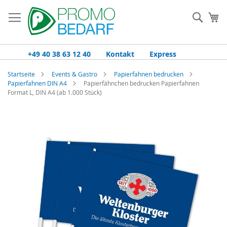
Zum
Inhalt
Such
Me
springen
+49 40 38 63 12 40
Kontakt
Express
Startseite
Events & Gastro
Papierfahnen bedrucken
Papierfahnen DIN A4
Papierfähnchen bedrucken Papierfahnen
Format L, DIN A4 (ab 1.000 Stück)
Zum
Ende
der
Bildgalerie
springen