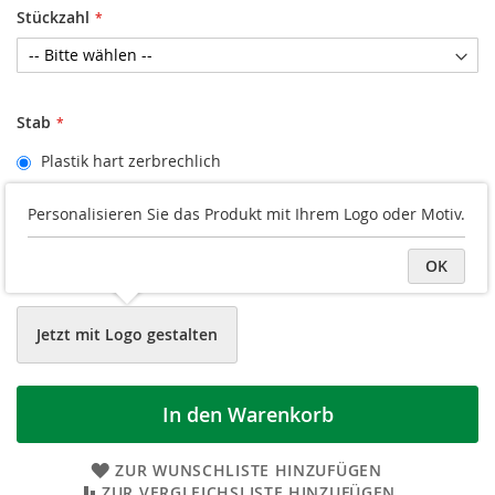
Stückzahl
Stab
Plastik hart zerbrechlich
Druckvorschau
Personalisieren Sie das Produkt mit Ihrem Logo oder Motiv.
Vorder-/Rückseite hochladen
OK
Datei später hochladen
Jetzt mit Logo gestalten
In den Warenkorb
ZUR WUNSCHLISTE HINZUFÜGEN
ZUR VERGLEICHSLISTE HINZUFÜGEN