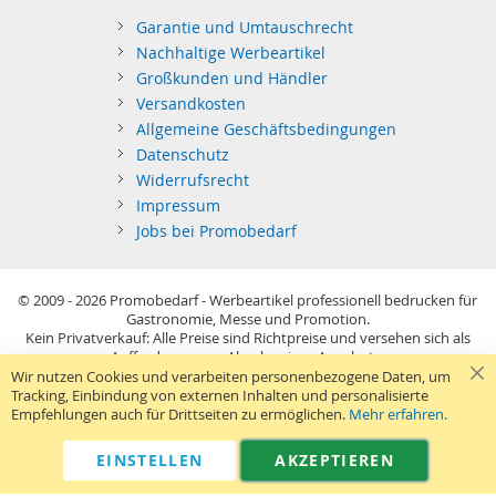
Garantie und Umtauschrecht
Nachhaltige Werbeartikel
Großkunden und Händler
Versandkosten
Allgemeine Geschäftsbedingungen
Datenschutz
Widerrufsrecht
Impressum
Jobs bei Promobedarf
© 2009 - 2026
Promobedarf - Werbeartikel professionell bedrucken für
Gastronomie, Messe und Promotion.
Kein Privatverkauf: Alle Preise sind Richtpreise und versehen sich als
Aufforderung zur Abgabe eines Angebots.
Sie richten sich nur an gewerblichen Bedarf (§14 BGB) im Sinne der
Wir nutzen Cookies und verarbeiten personenbezogene Daten, um
Preisangabenverordnung und verstehen sich netto zzgl. MwSt. USB-
Tracking, Einbindung von externen Inhalten und personalisierte
Sticks: Tagespreise ggf. zzgl. Druckkosten und GEMA.
Empfehlungen auch für Drittseiten zu ermöglichen.
Mehr erfahren.
Standard-Versand erfolgt kostenlos (Deutsches Festland)
.
040 38 63 12 40
Kontaktformular
Telefon:
|
EINSTELLEN
AKZEPTIEREN