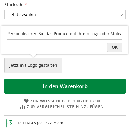
Stückzahl
Druckvorschau
Personalisieren Sie das Produkt mit Ihrem Logo oder Motiv.
Vorder-/Rückseite hochladen
OK
Datei später hochladen
Jetzt mit Logo gestalten
In den Warenkorb
ZUR WUNSCHLISTE HINZUFÜGEN
ZUR VERGLEICHSLISTE HINZUFÜGEN
Weitere
M DIN A5 (ca. 22x15 cm)
Informationen