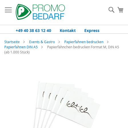
Zum
Inhalt
Such
Me
springen
+49 40 38 63 12 40
Kontakt
Express
Startseite
Events & Gastro
Papierfahnen bedrucken
Papierfahnen DIN A5
Papierfähnchen bedrucken Format M, DIN A5
(ab 1.000 Stück)
Zum
Ende
der
Bildgalerie
springen