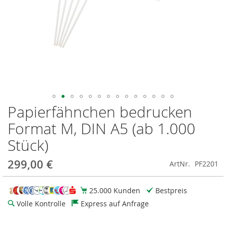
Papierfähnchen bedrucken
Zum
Anfang
Format M, DIN A5 (ab 1.000
der
Bildgalerie
Stück)
springen
299,00 €
ArtNr.
PF2201
25.000 Kunden
Bestpreis
Volle Kontrolle
Express auf Anfrage