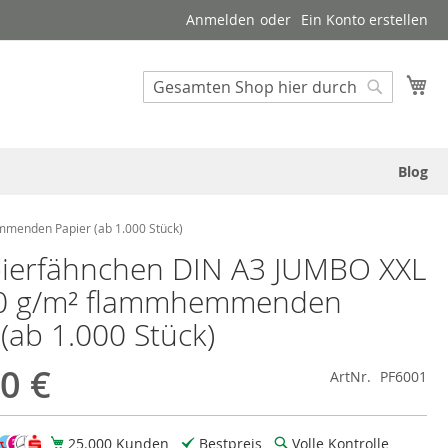
Anmelden
Ein Konto erstellen
Suche
Me
Suche
Blog
menden Papier (ab 1.000 Stück)
ierfähnchen DIN A3 JUMBO XXL
20 g/m² flammhemmenden
 (ab 1.000 Stück)
0 €
ArtNr.
PF6001
25.000 Kunden
Bestpreis
Volle Kontrolle