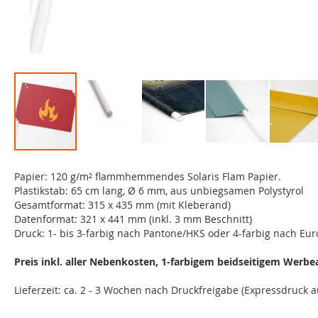
Zum
Anfang
Papier: 120 g/m² flammhemmendes Solaris Flam Papier.
der
Plastikstab: 65 cm lang, Ø 6 mm, aus unbiegsamen Polystyrol
Bildgalerie
Gesamtformat: 315 x 435 mm (mit Kleberand)
springen
Datenformat: 321 x 441 mm (inkl. 3 mm Beschnitt)
Druck: 1- bis 3-farbig nach Pantone/HKS oder 4-farbig nach Euro
Preis inkl. aller Nebenkosten, 1-farbigem beidseitigem Werbe
Lieferzeit: ca. 2 - 3 Wochen nach Druckfreigabe (Expressdruck a