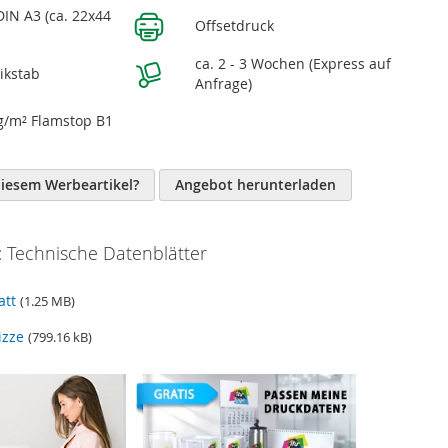
DIN A3 (ca. 22x44
Offsetdruck
n
ca. 2 - 3 Wochen (Express auf
tikstab
Anfrage)
g/m² Flamstop B1
diesem Werbeartikel?
Angebot herunterladen
 Technische Datenblätter
att
(1.25 MB)
izze
(799.16 kB)