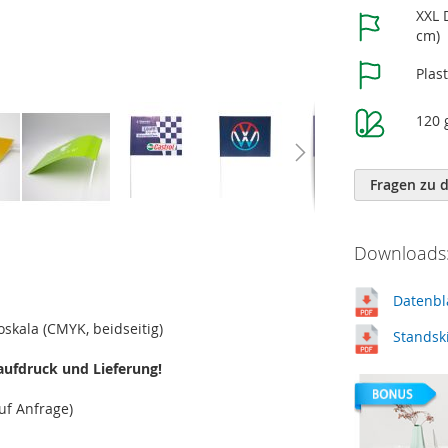
Weitere
XXL 
Informatione
cm)
Plas
120 
Fragen zu 
Downloads:
Datenbl
skala (CMYK, beidseitig)
Standsk
aufdruck und Lieferung!
uf Anfrage)