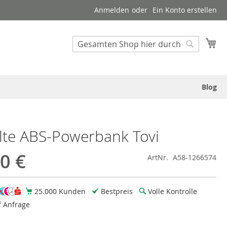
Anmelden
Ein Konto erstellen
Suche
Me
Suche
Blog
lte ABS-Powerbank Tovi
0 €
ArtNr.
A58-1266574
25.000 Kunden
Bestpreis
Volle Kontrolle
f Anfrage