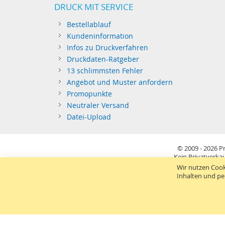
DRUCK MIT SERVICE
Bestellablauf
Kundeninformation
Infos zu Druckverfahren
Druckdaten-Ratgeber
13 schlimmsten Fehler
Angebot und Muster anfordern
Promopunkte
Neutraler Versand
Datei-Upload
© 2009 - 2026
Pr
Kein Privatverkau
Sie richten sich nur an gewerblichen Bedarf (§14 BGB) 
Wir nutzen Cook
Inhalten und pe