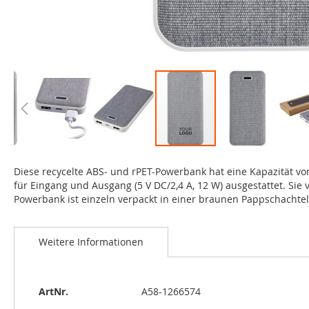
Zum
Anfang
Diese recycelte ABS- und rPET-Powerbank hat eine Kapazität 
der
für Eingang und Ausgang (5 V DC/2,4 A, 12 W) ausgestattet. Sie 
Bildgalerie
Powerbank ist einzeln verpackt in einer braunen Pappschachtel
springen
Weitere Informationen
Weitere
ArtNr.
A58-1266574
Informationen