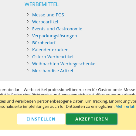
WERBEMITTEL
Messe und POS
Werbeartikel
Events und Gastronomie
Verpackungslösungen
Bürobedarf
Kalender drucken
Ostern Werbeartikel
Weihnachten Werbegeschenke
Merchandise Artikel
omobedarf - Werbeartikel professionell bedrucken für Gastronomie, Messe
f: Alle Preise sind Richtpreise und versehen sich als Aufforderung zur Abga
im Sinne der Preisangabenverordnung und verstehen sich netto zzgl. MwSt. U
ies und verarbeiten personenbezogene Daten, um Tracking, Einbindung vo
Standard-Versand erfolgt kostenlos (Deutsches Festland)
.
rsonalisierte Empfehlungen auch für Drittseiten zu ermöglichen.
Mehr erfah
040 38 63 12 40
Kontaktformular
Telefon:
|
EINSTELLEN
AKZEPTIEREN