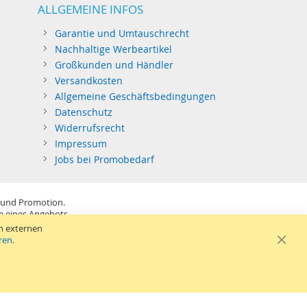
ALLGEMEINE INFOS
Garantie und Umtauschrecht
Nachhaltige Werbeartikel
Großkunden und Händler
Versandkosten
Allgemeine Geschäftsbedingungen
Datenschutz
Widerrufsrecht
Impressum
Jobs bei Promobedarf
 und Promotion.
be eines Angebots.
SB-Sticks: Tagespreise ggf. zzgl. Druckkosten und GEMA.
n externen
ren.