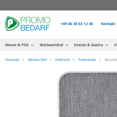
Zum
Inhalt
springen
+49 40 38 63 12 40
Kontakt
Messe & POS
Werbeartikel
Events & Gastro
V
Startseite
Werbeartikel
Elektronik
Powerbanks
Recycel
Zum
Ende
der
Bildgalerie
springen