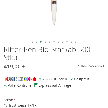
Ritter-Pen Bio-Star (ab 500
Zum
Anfang
Stk.)
der
Bildgalerie
419,00 €
ArtNr.
WR90071
springen
25.000 Kunden
Bestpreis
Volle Kontrolle
Express auf Anfrage
Farbe
frost-weiss TR/FR