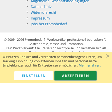
Allgemeine Geschäftsbedingungen
Datenschutz
Widerrufsrecht
Impressum
Jobs bei Promobedarf
© 2009 - 2026
Promobedarf - Werbeartikel professionell bedrucken für
Gastronomie, Messe und Promotion.
Kein Privatverkauf: Alle Preise sind Richtpreise und versehen sich als
Aufforderung zur Abgabe eines Angebots.
Sie richten sich nur an gewerblichen Bedarf (§14 BGB) im Sinne der
Wir nutzen Cookies und verarbeiten personenbezogene Daten, um
Preisangabenverordnung und verstehen sich netto zzgl. MwSt. USB-
Tracking, Einbindung von externen Inhalten und personalisierte
Sticks: Tagespreise ggf. zzgl. Druckkosten und GEMA.
Empfehlungen auch für Drittseiten zu ermöglichen.
Mehr erfahren.
Standard-Versand erfolgt kostenlos (Deutsches Festland)
.
040 38 63 12 40
Kontaktformular
Telefon:
|
EINSTELLEN
AKZEPTIEREN