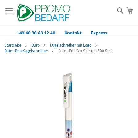
Zum
Inhalt
Such
Me
springen
+49 40 38 63 12 40
Kontakt
Express
Startseite
Büro
Kugelschreiber mit Logo
Ritter-Pen Kugelschreiber
Ritter-Pen Bio-Star (ab 500 Stk.)
Zum
Ende
der
Bildgalerie
springen