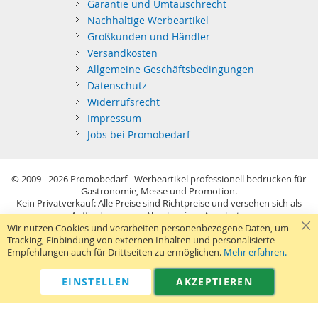
Garantie und Umtauschrecht
Nachhaltige Werbeartikel
Großkunden und Händler
Versandkosten
Allgemeine Geschäftsbedingungen
Datenschutz
Widerrufsrecht
Impressum
Jobs bei Promobedarf
© 2009 - 2026
Promobedarf - Werbeartikel professionell bedrucken für
Gastronomie, Messe und Promotion.
Kein Privatverkauf: Alle Preise sind Richtpreise und versehen sich als
Aufforderung zur Abgabe eines Angebots.
Sie richten sich nur an gewerblichen Bedarf (§14 BGB) im Sinne der
Wir nutzen Cookies und verarbeiten personenbezogene Daten, um
Preisangabenverordnung und verstehen sich netto zzgl. MwSt. USB-
Tracking, Einbindung von externen Inhalten und personalisierte
Sticks: Tagespreise ggf. zzgl. Druckkosten und GEMA.
Empfehlungen auch für Drittseiten zu ermöglichen.
Mehr erfahren.
Standard-Versand erfolgt kostenlos (Deutsches Festland)
.
040 38 63 12 40
Kontaktformular
Telefon:
|
EINSTELLEN
AKZEPTIEREN