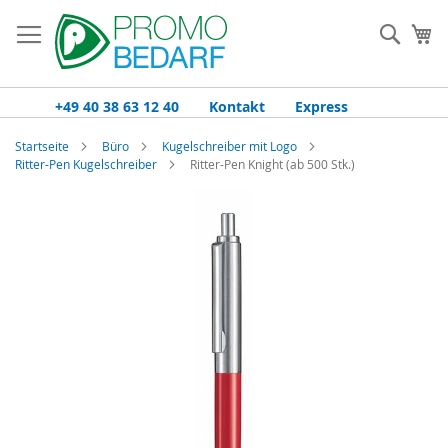
Zum
Inhalt
Such
Me
springen
+49 40 38 63 12 40
Kontakt
Express
Startseite
Büro
Kugelschreiber mit Logo
Ritter-Pen Kugelschreiber
Ritter-Pen Knight (ab 500 Stk.)
Zum
Ende
der
Bildgalerie
springen