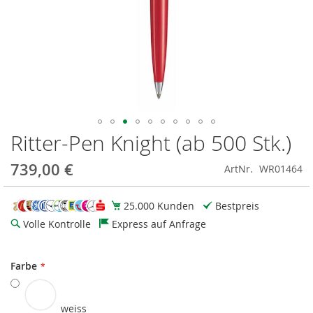
Ritter-Pen Knight (ab 500 Stk.)
Zum
Anfang
der
739,00 €
ArtNr.
WR01464
Bildgalerie
springen
25.000 Kunden
Bestpreis
Volle Kontrolle
Express auf Anfrage
Farbe
weiss