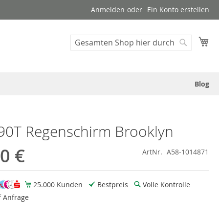
Anmelden
Ein Konto erstellen
Suche
Me
Suche
Blog
90T Regenschirm Brooklyn
0 €
ArtNr.
A58-1014871
25.000 Kunden
Bestpreis
Volle Kontrolle
f Anfrage