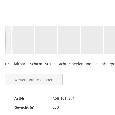
Zum
Anfang
rPET faltbarer Schirm 190T mit acht Paneelen und Eichenholzgrif
der
Bildgalerie
springen
Weitere Informationen
Weitere
ArtNr.
A58-1014871
Informationen
Gewicht (g)
250