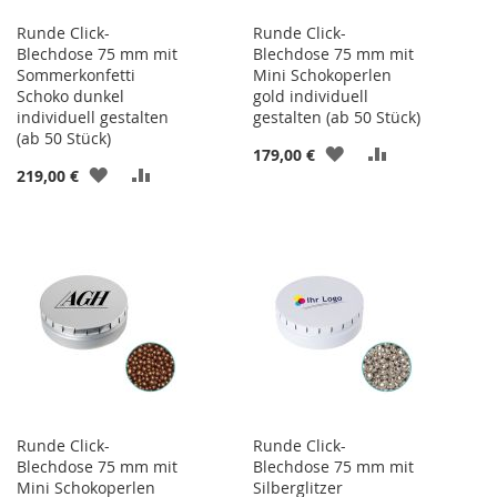
Runde Click-
Runde Click-
Blechdose 75 mm mit
Blechdose 75 mm mit
Sommerkonfetti
Mini Schokoperlen
Schoko dunkel
gold individuell
individuell gestalten
gestalten (ab 50 Stück)
(ab 50 Stück)
ZUR
ZUR
179,00 €
ZUR
ZUR
219,00 €
WUNSCHLISTE
VERGLEICHSL
WUNSCHLISTE
VERGLEICHSLISTE
HINZUFÜGEN
HINZUFÜGEN
HINZUFÜGEN
HINZUFÜGEN
Runde Click-
Runde Click-
Blechdose 75 mm mit
Blechdose 75 mm mit
Mini Schokoperlen
Silberglitzer