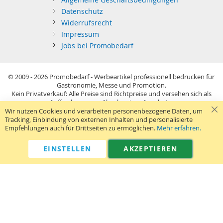
Datenschutz
Widerrufsrecht
Impressum
Jobs bei Promobedarf
© 2009 - 2026
Promobedarf - Werbeartikel professionell bedrucken für
Gastronomie, Messe und Promotion.
Kein Privatverkauf: Alle Preise sind Richtpreise und versehen sich als
Aufforderung zur Abgabe eines Angebots.
Sie richten sich nur an gewerblichen Bedarf (§14 BGB) im Sinne der
Wir nutzen Cookies und verarbeiten personenbezogene Daten, um
Preisangabenverordnung und verstehen sich netto zzgl. MwSt. USB-
Tracking, Einbindung von externen Inhalten und personalisierte
Sticks: Tagespreise ggf. zzgl. Druckkosten und GEMA.
Empfehlungen auch für Drittseiten zu ermöglichen.
Mehr erfahren.
Standard-Versand erfolgt kostenlos (Deutsches Festland)
.
040 38 63 12 40
Kontaktformular
Telefon:
|
EINSTELLEN
AKZEPTIEREN