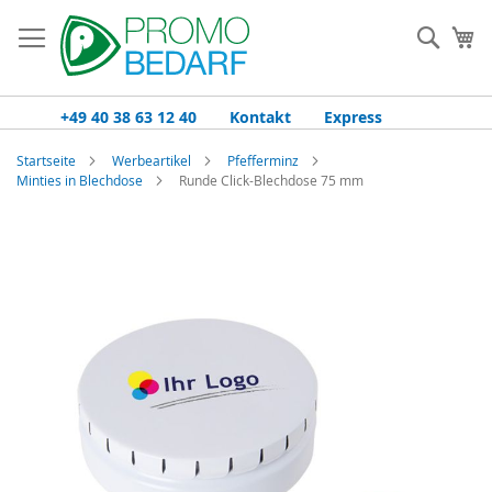
Zum
Inhalt
Such
Me
springen
+49 40 38 63 12 40
Kontakt
Express
Startseite
Werbeartikel
Pfefferminz
Minties in Blechdose
Runde Click-Blechdose 75 mm
Zum
Ende
der
Bildgalerie
springen