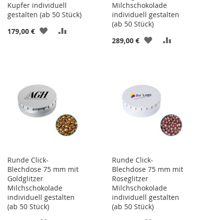
Kupfer individuell
Milchschokolade
gestalten (ab 50 Stück)
individuell gestalten
(ab 50 Stück)
ZUR
ZUR
179,00 €
ZUR
ZUR
289,00 €
WUNSCHLISTE
VERGLEICHSLISTE
WUNSCHLISTE
VERGLEICHSL
HINZUFÜGEN
HINZUFÜGEN
HINZUFÜGEN
HINZUFÜGEN
Runde Click-
Runde Click-
Blechdose 75 mm mit
Blechdose 75 mm mit
Goldglitzer
Roseglitzer
Milchschokolade
Milchschokolade
individuell gestalten
individuell gestalten
(ab 50 Stück)
(ab 50 Stück)