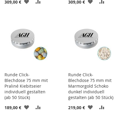
ZUR
ZUR
ZUR
ZUR
309,00 €
309,00 €
WUNSCHLISTE
VERGLEICHSLISTE
WUNSCHLISTE
VERGLEICHSL
HINZUFÜGEN
HINZUFÜGEN
HINZUFÜGEN
HINZUFÜGEN
Runde Click-
Runde Click-
Blechdose 75 mm mit
Blechdose 75 mm mit
Praliné Kiebitseier
Marmorgold Schoko
individuell gestalten
dunkel individuell
(ab 50 Stück)
gestalten (ab 50 Stück)
ZUR
ZUR
ZUR
ZUR
189,00 €
219,00 €
WUNSCHLISTE
VERGLEICHSLISTE
WUNSCHLISTE
VERGLEICHSL
HINZUFÜGEN
HINZUFÜGEN
HINZUFÜGEN
HINZUFÜGEN