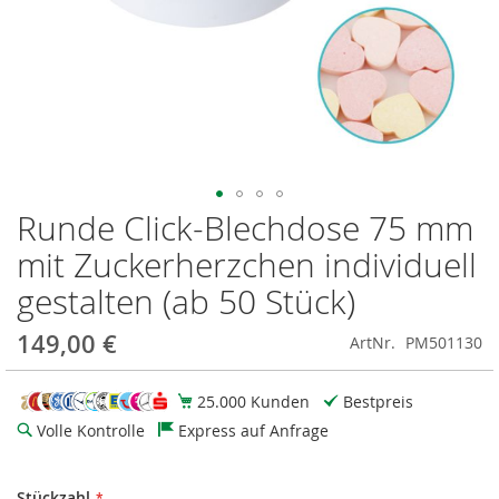
Runde Click-Blechdose 75 mm
Zum
Anfang
mit Zuckerherzchen individuell
der
Bildgalerie
gestalten (ab 50 Stück)
springen
149,00 €
ArtNr.
PM501130
25.000 Kunden
Bestpreis
Volle Kontrolle
Express auf Anfrage
Stückzahl