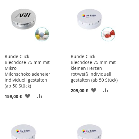
HINZUFÜGEN
HINZUFÜGEN
HINZUFÜGEN
HINZUFÜGEN
Runde Click-
Runde Click-
Blechdose 75 mm mit
Blechdose 75 mm mit
Mikro
kleinen Herzen
Milchschokoladeneier
rot/weiß individuell
individuell gestalten
gestalten (ab 50 Stück)
(ab 50 Stück)
ZUR
ZUR
209,00 €
ZUR
ZUR
159,00 €
WUNSCHLISTE
VERGLEICHSL
WUNSCHLISTE
VERGLEICHSLISTE
HINZUFÜGEN
HINZUFÜGEN
HINZUFÜGEN
HINZUFÜGEN