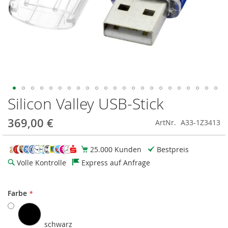
Silicon Valley USB-Stick
Zum
Anfang
der
369,00 €
ArtNr.
A33-1Z3413
Bildgalerie
springen
25.000 Kunden
Bestpreis
Volle Kontrolle
Express auf Anfrage
Farbe
schwarz