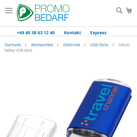
Zum
Inhalt
Such
Me
springen
+49 40 38 63 12 40
Kontakt
Express
Startseite
Werbeartikel
Elektronik
USB-Sticks
Silicon
Valley USB-Stick
Zum
Ende
der
Bildgalerie
springen