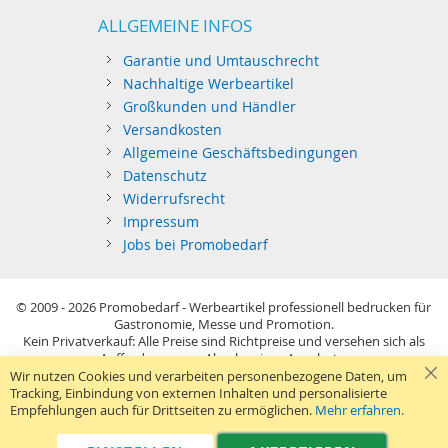
ALLGEMEINE INFOS
Garantie und Umtauschrecht
Nachhaltige Werbeartikel
Großkunden und Händler
Versandkosten
Allgemeine Geschäftsbedingungen
Datenschutz
Widerrufsrecht
Impressum
Jobs bei Promobedarf
© 2009 - 2026
Promobedarf - Werbeartikel professionell bedrucken für
Gastronomie, Messe und Promotion.
Kein Privatverkauf: Alle Preise sind Richtpreise und versehen sich als
Aufforderung zur Abgabe eines Angebots.
Sie richten sich nur an gewerblichen Bedarf (§14 BGB) im Sinne der
Wir nutzen Cookies und verarbeiten personenbezogene Daten, um
Preisangabenverordnung und verstehen sich netto zzgl. MwSt. USB-
Tracking, Einbindung von externen Inhalten und personalisierte
Sticks: Tagespreise ggf. zzgl. Druckkosten und GEMA.
Empfehlungen auch für Drittseiten zu ermöglichen.
Mehr erfahren.
Standard-Versand erfolgt kostenlos (Deutsches Festland)
.
040 38 63 12 40
Kontaktformular
Telefon:
|