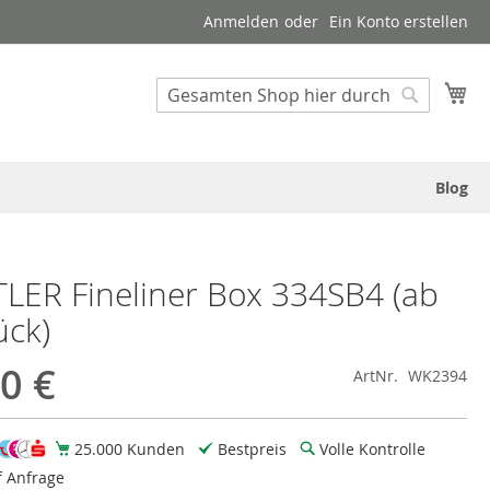
Anmelden
Ein Konto erstellen
Suche
Me
Suche
Blog
LER Fineliner Box 334SB4 (ab
ück)
0 €
ArtNr.
WK2394
25.000 Kunden
Bestpreis
Volle Kontrolle
f Anfrage