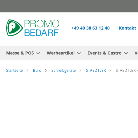
Zum
Inhalt
springen
+49 40 38 63 12 40
Kontakt
Messe & POS
Werbeartikel
Events & Gastro
V
Startseite
Büro
Schreibgeräte
STAEDTLER
STAEDTLER Fi
Zum
Ende
der
Bildgalerie
springen