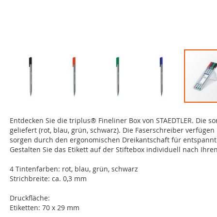
Zum
Anfang
Entdecken Sie die triplus® Fineliner Box von STAEDTLER. Die sor
der
geliefert (rot, blau, grün, schwarz). Die Faserschreiber verfüge
Bildgalerie
sorgen durch den ergonomischen Dreikantschaft für entspannt
springen
Gestalten Sie das Etikett auf der Stiftebox individuell nach Ih
4 Tintenfarben: rot, blau, grün, schwarz
Strichbreite: ca. 0,3 mm
Druckfläche:
Etiketten: 70 x 29 mm