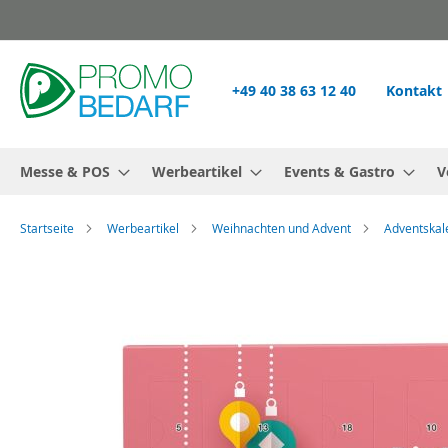
Zum
Inhalt
springen
+49 40 38 63 12 40
Kontakt
Messe & POS
Werbeartikel
Events & Gastro
V
Startseite
Werbeartikel
Weihnachten und Advent
Adventskal
Zum
Ende
der
Bildgalerie
springen