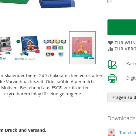
ZUR WUN
ZUR VER
Weitere
Kart
Informatione
ntskalender bietet 24 Schokotäfelchen von starken
Digi
t die Vorweihnachtszeit! Oder wähle Alpenmilch-
 Motiven. Bestehend aus FSC®-zertifizierter
. recycelbarem Inlay für eine gelungene
Fragen zu 
Downloads:
gem Druck und Versand.
Taefelc