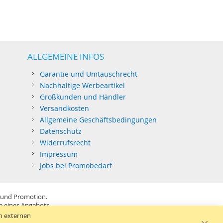
ALLGEMEINE INFOS
Garantie und Umtauschrecht
Nachhaltige Werbeartikel
Großkunden und Händler
Versandkosten
Allgemeine Geschäftsbedingungen
Datenschutz
Widerrufsrecht
Impressum
Jobs bei Promobedarf
 und Promotion.
be eines Angebots.
SB-Sticks: Tagespreise ggf. zzgl. Druckkosten und GEMA.
n externen