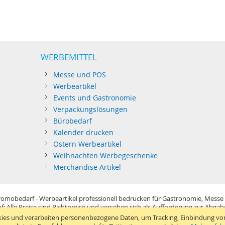
WERBEMITTEL
Messe und POS
Werbeartikel
Events und Gastronomie
Verpackungslösungen
Bürobedarf
Kalender drucken
Ostern Werbeartikel
Weihnachten Werbegeschenke
Merchandise Artikel
omobedarf - Werbeartikel professionell bedrucken für Gastronomie, Messe
f: Alle Preise sind Richtpreise und versehen sich als Aufforderung zur Abga
im Sinne der Preisangabenverordnung und verstehen sich netto zzgl. MwSt. U
ies und verarbeiten personenbezogene Daten, um Tracking, Einbindung vo
Standard-Versand erfolgt kostenlos (Deutsches Festland)
.