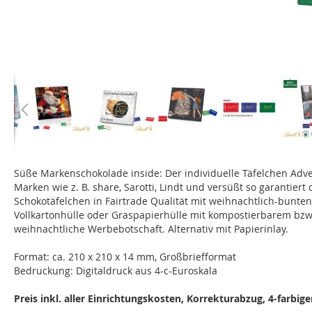
Zum
Anfang
Süße Markenschokolade inside: Der individuelle Täfelchen Adve
der
Marken wie z. B. share, Sarotti, Lindt und versüßt so garantier
Bildgalerie
Schokotäfelchen in Fairtrade Qualität mit weihnachtlich-bunten
springen
Vollkartonhülle oder Graspapierhülle mit kompostierbarem bzw
weihnachtliche Werbebotschaft. Alternativ mit Papierinlay.
Format: ca. 210 x 210 x 14 mm, Großbriefformat
Bedruckung: Digitaldruck aus 4-c-Euroskala
Preis inkl. aller Einrichtungskosten, Korrekturabzug, 4-farbi