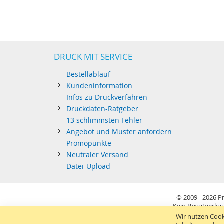
DRUCK MIT SERVICE
Bestellablauf
Kundeninformation
Infos zu Druckverfahren
Druckdaten-Ratgeber
13 schlimmsten Fehler
Angebot und Muster anfordern
Promopunkte
Neutraler Versand
Datei-Upload
© 2009 - 2026
Pr
Kein Privatverkau
Sie richten sich nur an gewerblichen Bedarf (§14 BGB) 
Wir nutzen Cook