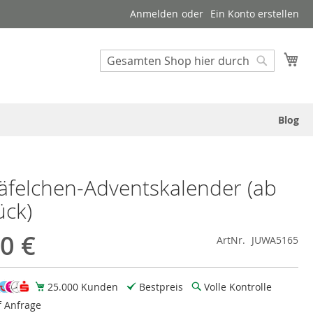
Anmelden
Ein Konto erstellen
Suche
Me
Suche
Blog
Täfelchen-Adventskalender (ab
ück)
0 €
ArtNr.
JUWA5165
25.000 Kunden
Bestpreis
Volle Kontrolle
f Anfrage