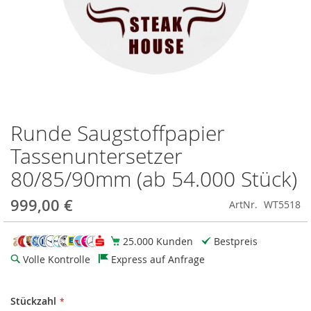
Runde Saugstoffpapier
Zum
Anfang
Tassenuntersetzer
der
Bildgalerie
80/85/90mm (ab 54.000 Stück)
springen
999,00 €
ArtNr.
WT5518
25.000 Kunden
Bestpreis
Volle Kontrolle
Express auf Anfrage
Stückzahl