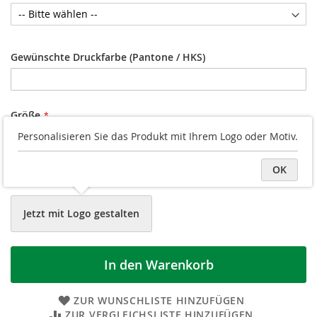
Gewünschte Druckfarbe (Pantone / HKS)
Größe
Personalisieren Sie das Produkt mit Ihrem Logo oder Motiv.
80 mm ø
85 mm ø
OK
90 mm ø
Jetzt mit Logo gestalten
In den Warenkorb
ZUR WUNSCHLISTE HINZUFÜGEN
ZUR VERGLEICHSLISTE HINZUFÜGEN