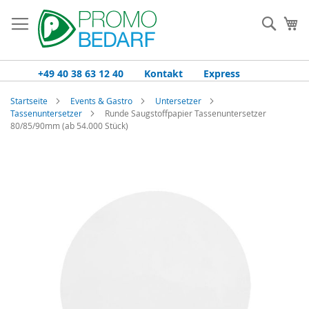
Zum
Inhalt
Such
Me
springen
+49 40 38 63 12 40
Kontakt
Express
Startseite
Events & Gastro
Untersetzer
Tassenuntersetzer
Runde Saugstoffpapier Tassenuntersetzer
80/85/90mm (ab 54.000 Stück)
Zum
Ende
der
Bildgalerie
springen