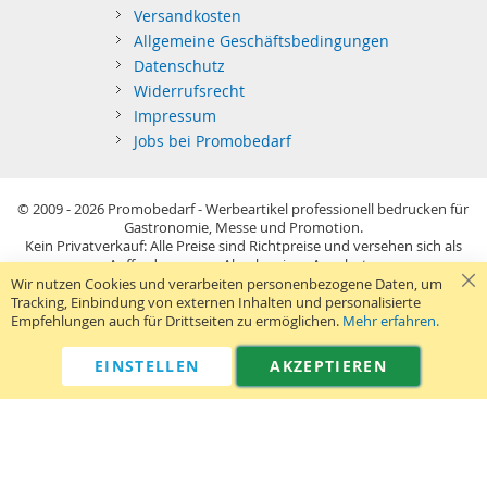
Versandkosten
Allgemeine Geschäftsbedingungen
Datenschutz
Widerrufsrecht
Impressum
Jobs bei Promobedarf
© 2009 - 2026
Promobedarf - Werbeartikel professionell bedrucken für
Gastronomie, Messe und Promotion.
Kein Privatverkauf: Alle Preise sind Richtpreise und versehen sich als
Aufforderung zur Abgabe eines Angebots.
Sie richten sich nur an gewerblichen Bedarf (§14 BGB) im Sinne der
Wir nutzen Cookies und verarbeiten personenbezogene Daten, um
Preisangabenverordnung und verstehen sich netto zzgl. MwSt. USB-
Tracking, Einbindung von externen Inhalten und personalisierte
Sticks: Tagespreise ggf. zzgl. Druckkosten und GEMA.
Empfehlungen auch für Drittseiten zu ermöglichen.
Mehr erfahren.
Standard-Versand erfolgt kostenlos (Deutsches Festland)
.
040 38 63 12 40
Kontaktformular
Telefon:
|
EINSTELLEN
AKZEPTIEREN